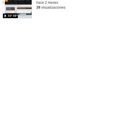
hace 2 meses
39
visualizaciones
03′ 08″