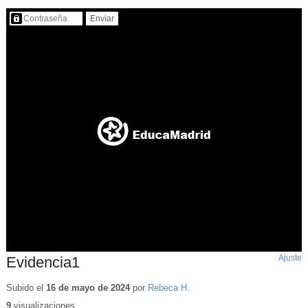
Contenido protegido…
Ajuste
d
Evidencia1
p
Subido el
16 de mayo de 2024
por
Rebeca H.
9
visualizaciones