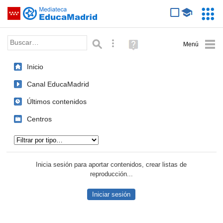
Mediateca de EducaMadrid
Saltar navegación
Servic
Educa
Palabra o frase:
Búsqueda avanzada
Ayuda
(en
ventana
Inicio
nueva)
Canal EducaMadrid
Últimos contenidos
Centros
Tipo de contenido:
Inicia sesión para aportar contenidos, crear listas de
reproducción...
Iniciar sesión