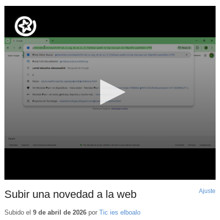
Ajuste
d
Subir una novedad a la web
p
Subido el
9 de abril de 2026
por
Tic ies elboalo