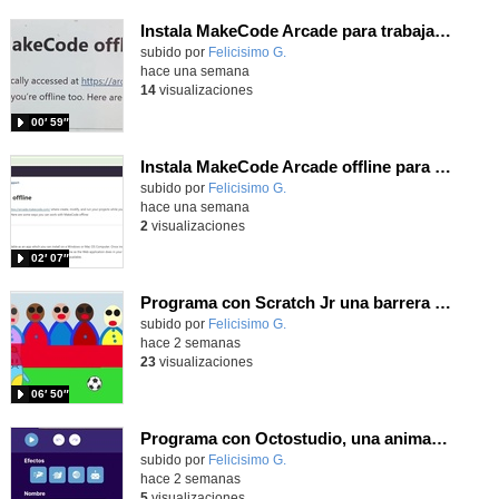
Instala MakeCode Arcade para trabajar offline en tu tablet, ordenador, Chromebook
Contenido educativo.
subido por
Felicisimo G.
-
hace una semana
14
visualizaciones
00′ 59″
Instala MakeCode Arcade offline para programar grandes juegos sin necesidad de Internet
Contenido educativo.
subido por
Felicisimo G.
-
hace una semana
2
visualizaciones
02′ 07″
Programa con Scratch Jr una barrera que se desplaza para dar sensación de movimiento
Contenido educativo.
subido por
Felicisimo G.
-
hace 2 semanas
23
visualizaciones
06′ 50″
Programa con Octostudio, una animación utilizando la cámara para una foto y audio y texto para comunicar.
Contenido educativo.
subido por
Felicisimo G.
-
hace 2 semanas
5
visualizaciones