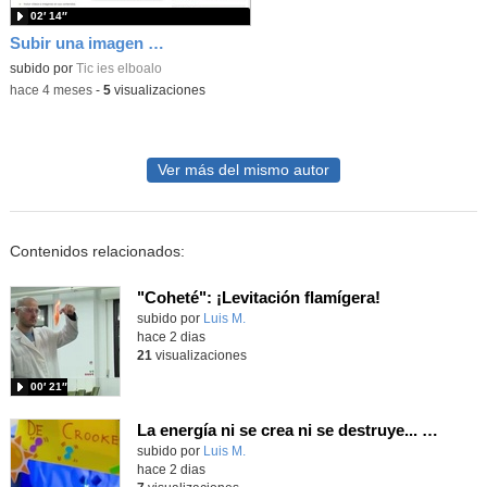
02′ 14″
Subir una imagen a novedades
subido por
Tic ies elboalo
-
hace 4 meses
-
5
visualizaciones
Ver más del mismo autor
Contenidos relacionados:
"Coheté": ¡Levitación flamígera!
Contenido educativo.
subido por
Luis M.
-
hace 2 dias
21
visualizaciones
00′ 21″
La energía ni se crea ni se destruye... ¡se experimenta! El Tierno en la Feria Madrid es Ciencia 2026
Contenido educativo.
subido por
Luis M.
-
hace 2 dias