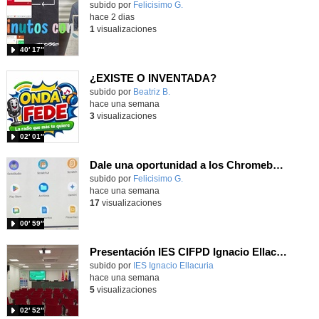
Contenido educativo.
subido por
Felicisimo G.
-
hace 2 dias
1
visualizaciones
40′ 17″
¿EXISTE O INVENTADA?
Contenido educativo.
subido por
Beatriz B.
-
hace una semana
3
visualizaciones
02′ 01″
Dale una oportunidad a los Chromebooks y utiliza un proyector para realizar talleres si no tienes pantallas táctiles
Contenido educativo.
subido por
Felicisimo G.
-
hace una semana
17
visualizaciones
00′ 59″
Presentación IES CIFPD Ignacio Ellacuría
Contenido educativo.
subido por
IES Ignacio Ellacuria
-
hace una semana
5
visualizaciones
02′ 52″