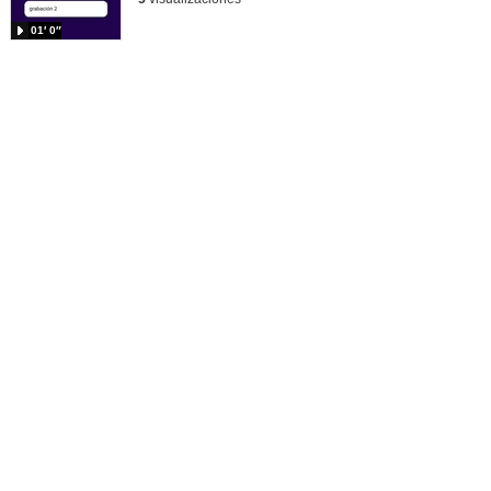
01′ 0″