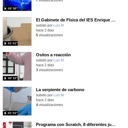
7
visualizaciones
00′ 30″
El Gabinete de Física del IES Enrique Tierno Galván de Parla (Curso 25-26)
Contenido educativo.
subido por
Luis M.
-
hace 2 dias
5
visualizaciones
01′ 01″
Ositos a reacción
Contenido educativo.
subido por
Luis M.
-
hace 2 dias
3
visualizaciones
00′ 32″
La serpiente de carbono
Contenido educativo.
subido por
Luis M.
-
hace 2 dias
4
visualizaciones
01′ 01″
Programa con Scratch, 8 diferentes juegos para vivir la emoción de los partidos de España en el mundial 2026