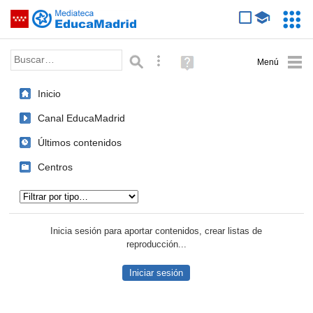
Mediateca de EducaMadrid
Saltar navegación
Servic
Educa
Palabra o frase:
Búsqueda avanzada
Ayuda
(en
ventana
Inicio
nueva)
Canal EducaMadrid
Últimos contenidos
Centros
Tipo de contenido:
Inicia sesión para aportar contenidos, crear listas de
reproducción...
Iniciar sesión