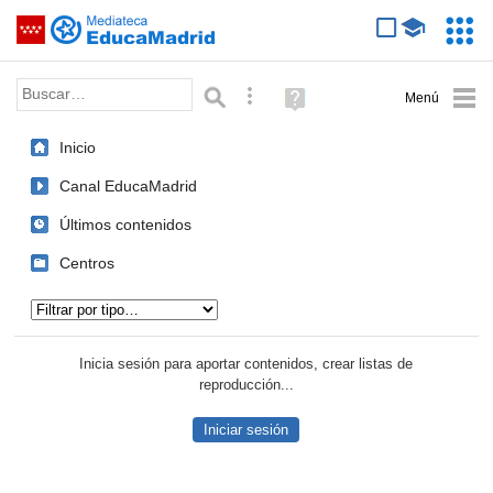
Mediateca de EducaMadrid
Saltar navegación
Servic
Educa
Palabra o frase:
Búsqueda avanzada
Ayuda
(en
ventana
Inicio
nueva)
Canal EducaMadrid
Últimos contenidos
Centros
Tipo de contenido:
Inicia sesión para aportar contenidos, crear listas de
reproducción...
Iniciar sesión