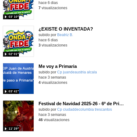
hace 6 dias
7
visualizaciones
03′ 10″
¿EXISTE O INVENTADA?
Contenido educativo.
subido por
Beatriz B.
-
hace 6 dias
3
visualizaciones
02′ 01″
Me voy a Primaria
Contenido educativo.
subido por
Cp juandeaustria alcala
-
hace 3 semanas
4
visualizaciones
03′ 41″
Festival de Navidad 2025-26 - 6º de Primaria
subido por
Cp ciudaddecolumbia trescantos
-
hace 3 semanas
46
visualizaciones
11′ 29″