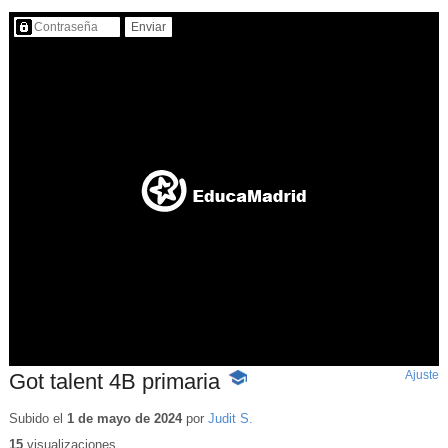
Contenido protegido…
Ajuste
d
Got talent 4B primaria
-
p
Contenido
educativo
Subido el
1 de mayo de 2024
por
Judit S.
15
visualizaciones