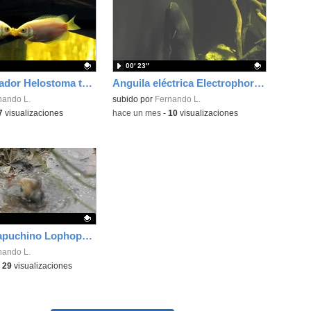
00′ 23″
Gurami besador Helostoma temmincki Cuvier, 1829
Anguila eléctrica Electrophorus electricus (Linnaeus, 1766)
ativo.
nando L.
Contenido educativo.
subido por
Fernando L.
7
visualizaciones
-
hace un mes
-
10
visualizaciones
Herrerillo capuchino Lophophanes cristatus Linnaeus, 1758
ativo.
nando L.
-
29
visualizaciones