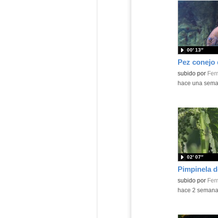
00′ 13″
Contenido educ
subido por
Fer
-
hace una sem
02′ 07″
Contenido educ
subido por
Fer
-
hace 2 seman