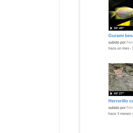
00′ 49″
Contenido educ
subido por
Fer
-
hace un mes
-
00′ 27″
Contenido educ
subido por
Fer
-
hace 3 meses