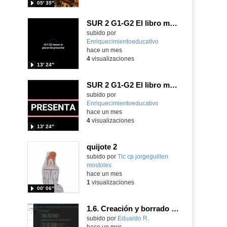
05′ 35″
SUR 2 G1-G2 El libro mágico de las preguntas imposibles.
Contenido educativo.
subido por
Enriquecimientoeducativo
-
hace un mes
4
visualizaciones
13′ 24″
SUR 2 G1-G2 El libro mágico de las preguntas imposibles.
Contenido educativo.
subido por
Enriquecimientoeducativo
-
hace un mes
4
visualizaciones
13′ 24″
quijote 2
subido por
Tic cp jorgeguillen
mostoles
-
hace un mes
1
visualizaciones
00′ 06″
1.6. Creación y borrado de nodos. Parte 2.
Contenido educativo.
subido por
Eduardo R.
-
hace un mes