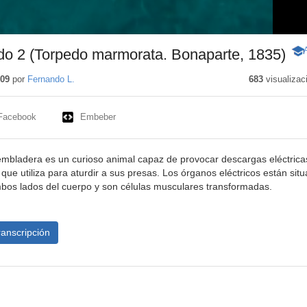
do 2 (Torpedo marmorata. Bonaparte, 1835)
-
Con
edu
009
por
Fernando L.
683
visualizac
Facebook
Embeber
embladera es un curioso animal capaz de provocar descargas eléctrica
 que utiliza para aturdir a sus presas. Los órganos eléctricos están sit
ambos lados del cuerpo y son células musculares transformadas.
ranscripción