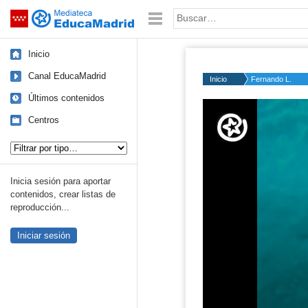
Mediateca de EducaMadrid
Saltar navegación
Palabra o frase:
Inicio
Canal EducaMadrid
Inicio
Fernando L.
Últimos contenidos
Volume
50%
Centros
Tipo de contenido:
Inicia sesión para aportar
contenidos, crear listas de
reproducción...
Iniciar sesión