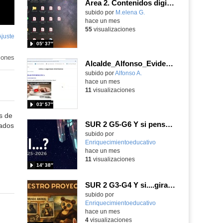
Área 2. Contenidos digitales
Contenido educativo.
subido por
M.elena G.
-
hace un mes
55
visualizaciones
Ajuste
de
05′ 37″
pantalla
tenido
cativo
iones
Alcalde_Alfonso_EvidenciaArea_2
Contenido educativo.
subido por
Alfonso A.
-
hace un mes
11
visualizaciones
03′ 57″
s de
SUR 2 G5-G6 Y si pensamos
uados
Contenido educativo.
subido por
Enriquecimientoeducativo
-
hace un mes
11
visualizaciones
14′ 38″
SUR 2 G3-G4 Y si....giramos el cuadro
Contenido educativo.
subido por
Enriquecimientoeducativo
-
hace un mes
4
visualizaciones