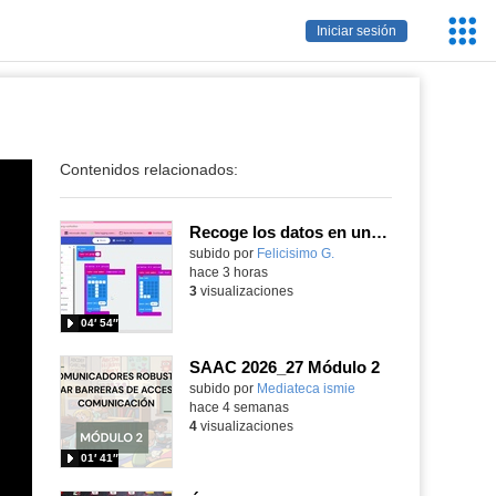
Servic
Iniciar sesión
Educa
Contenidos relacionados:
Recoge los datos en una gráfica programando tu placa microbit con MakeCode y conoce la Tª y nivel de luz en este eclipse
Contenido educativo.
subido por
Felicisimo G.
-
hace 3 horas
3
visualizaciones
04′ 54″
SAAC 2026_27 Módulo 2
subido por
Mediateca ismie
-
hace 4 semanas
4
visualizaciones
01′ 41″