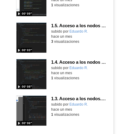
1
visualizaciones
00′ 09″
1.5. Acceso a los nodos de tipo texto. Parte 2.
Contenido educativo.
subido por
Eduardo R.
-
hace un mes
3
visualizaciones
00′ 03″
1.4. Acceso a los nodos de tipo atributo. Parte 2.
Contenido educativo.
subido por
Eduardo R.
-
hace un mes
1
visualizaciones
00′ 08″
1.3. Acceso a los nodos. Parte 2.
Contenido educativo.
subido por
Eduardo R.
-
hace un mes
1
visualizaciones
00′ 06″