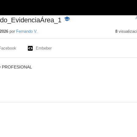
ndo_EvidenciaÁrea_1
-
Contenido
educativo
2026
por
Fernando V.
8
visualizac
Facebook
Embeber
O PROFESIONAL