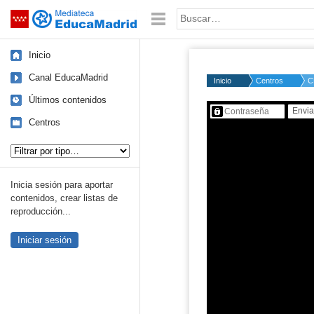
Mediateca de EducaMadrid
Saltar navegación
Palabra o frase:
Inicio
Canal EducaMadrid
Inicio
Centros
C
Últimos contenidos
Contenido protegido…
Centros
Tipo de contenido:
Inicia sesión para aportar
contenidos, crear listas de
reproducción...
Iniciar sesión