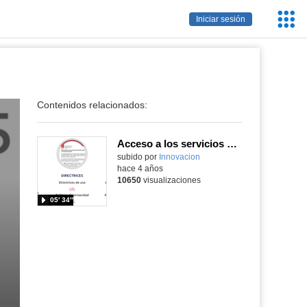
Servic
Iniciar sesión
Educa
Contenidos relacionados:
Acceso a los servicios Microsoft 365 a través de EducaMadrid
Contenido educativo.
subido por
Innovacion
-
hace 4 años
10650
visualizaciones
05′ 34″