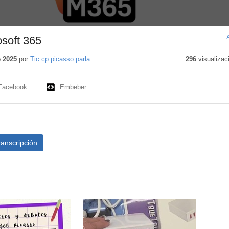
soft 365
e 2025
por
Tic cp picasso parla
296
visualizac
Facebook
Embeber
ranscripción