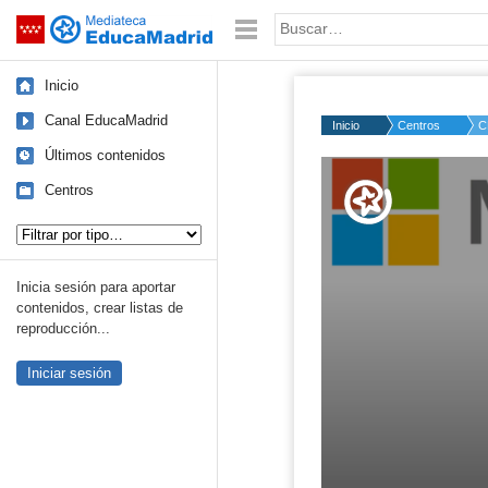
Mediateca de EducaMadrid
Saltar navegación
Palabra o frase:
Inicio
Canal EducaMadrid
Inicio
Centros
C
Últimos contenidos
Volume
50%
Centros
Tipo de contenido:
Inicia sesión para aportar
contenidos, crear listas de
reproducción...
Iniciar sesión