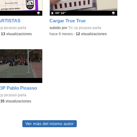
00′ 16″
ARTISTAS
Cargar True True
ativo.
cp picasso parla
Contenido educativo.
subido por
Tic cp picasso parla
-
13
visualizaciones
-
hace 6 meses
-
12
visualizaciones
IP Pablo Picasso
cp picasso parla
135
visualizaciones
Ver más del mismo autor