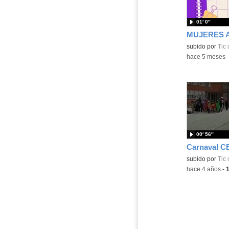
01′ 0″
MUJERES 
Contenido educ
subido por
Tic 
-
hace 5 meses
00′ 56″
Carnaval CE
subido por
Tic 
-
hace 4 años
-