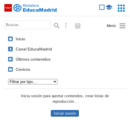
Mediateca de EducaMadrid
Saltar navegación
Servic
Educa
Palabra o frase:
Búsqueda avanzada
Ayuda
(en
ventana
Inicio
nueva)
Canal EducaMadrid
Últimos contenidos
Centros
Tipo de contenido:
Inicia sesión para aportar contenidos, crear listas de
reproducción...
Iniciar sesión