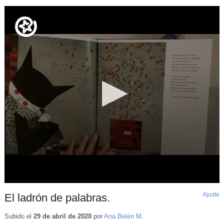
Ajuste
d
El ladrón de palabras.
p
Subido el
29 de abril de 2020
por
Ana Belén M.