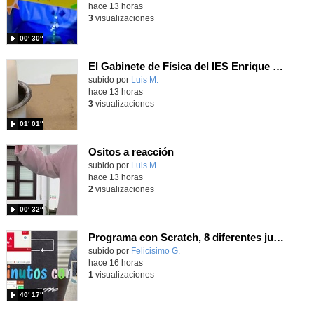
hace 13 horas
3
visualizaciones
00′ 30″
El Gabinete de Física del IES Enrique Tierno Galván de Parla (Curso 25-26)
Contenido educativo.
subido por
Luis M.
-
hace 13 horas
3
visualizaciones
01′ 01″
Ositos a reacción
Contenido educativo.
subido por
Luis M.
-
hace 13 horas
2
visualizaciones
00′ 32″
Programa con Scratch, 8 diferentes juegos para vivir la emoción de los partidos de España en el mundial 2026
Contenido educativo.
subido por
Felicisimo G.
-
hace 16 horas
1
visualizaciones
40′ 17″