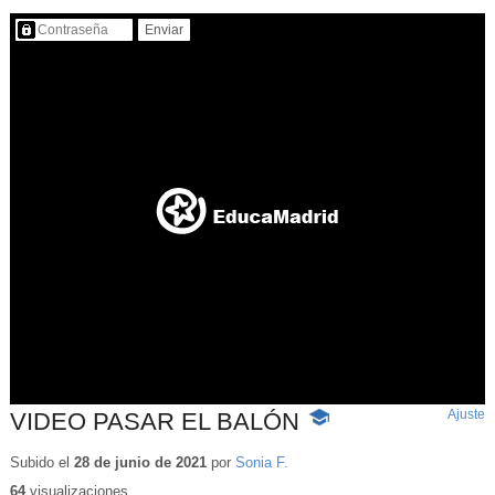
Contenido protegido…
Ajuste
d
VIDEO PASAR EL BALÓN
-
p
Contenido
educativo
Subido el
28 de junio de 2021
por
Sonia F.
64
visualizaciones