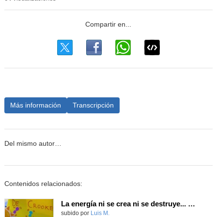
Más información
Transcripción
Del mismo autor…
Contenidos relacionados:
La energía ni se crea ni se destruye... ¡se experimenta! El Tierno en la Feria Madrid es Ciencia 2026
Contenido educativo.
subido por
Luis M.
-