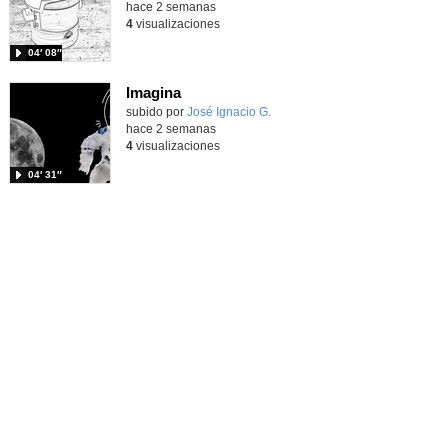
hace 2 semanas
4
visualizaciones
04′ 08″
Imagina
Contenido educativo.
subido por
José Ignacio G.
-
hace 2 semanas
4
visualizaciones
04′ 31″