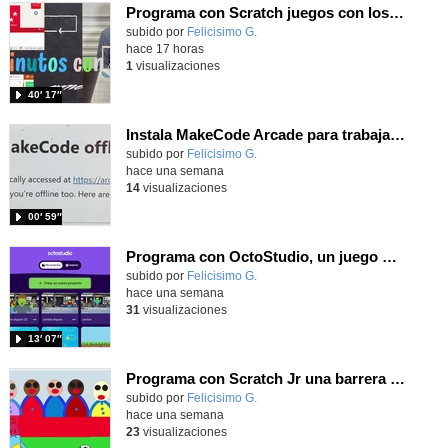
Programa con Scratch juegos con los partidos del mundial 2026 ganados por España
Contenido educativo.
subido por
Felicisimo G.
-
hace 17 horas
1
visualizaciones
40′ 17″
Instala MakeCode Arcade para trabajar offline en tu tablet, ordenador, Chromebook
Contenido educativo.
subido por
Felicisimo G.
-
hace una semana
14
visualizaciones
00′ 59″
Programa con OctoStudio, un juego de disparos contra Zombies con un cargador basado en el House of the dead
Contenido educativo.
subido por
Felicisimo G.
-
hace una semana
31
visualizaciones
13′ 07″
Programa con Scratch Jr una barrera que se desplaza para dar sensación de movimiento
Contenido educativo.
subido por
Felicisimo G.
-
hace una semana
23
visualizaciones