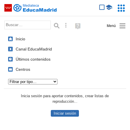
Mediateca de EducaMadrid
Saltar navegación
Servic
Educa
Palabra o frase:
Búsqueda avanzada
Ayuda
(en
ventana
Inicio
nueva)
Canal EducaMadrid
Últimos contenidos
Centros
Tipo de contenido:
Inicia sesión para aportar contenidos, crear listas de
reproducción...
Iniciar sesión