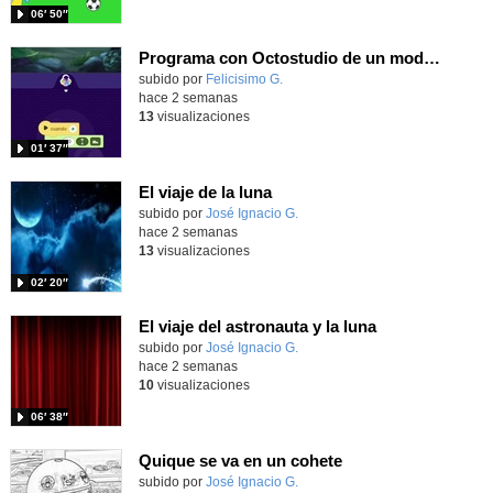
06′ 50″
Programa con Octostudio de un modo sencillo, offline y gratuito
Contenido educativo.
subido por
Felicisimo G.
-
hace 2 semanas
13
visualizaciones
01′ 37″
El viaje de la luna
Contenido educativo.
subido por
José Ignacio G.
-
hace 2 semanas
13
visualizaciones
02′ 20″
El viaje del astronauta y la luna
Contenido educativo.
subido por
José Ignacio G.
-
hace 2 semanas
10
visualizaciones
06′ 38″
Quique se va en un cohete
Contenido educativo.
subido por
José Ignacio G.
-