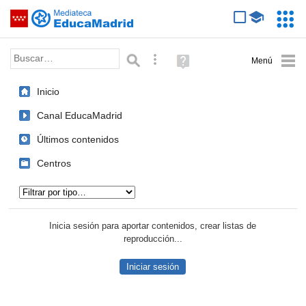
Mediateca de EducaMadrid
Saltar navegación
Servic
Educa
Palabra o frase:
Búsqueda avanzada
Ayuda
(en
ventana
Inicio
nueva)
Canal EducaMadrid
Últimos contenidos
Centros
Tipo de contenido:
Inicia sesión para aportar contenidos, crear listas de
reproducción...
Iniciar sesión