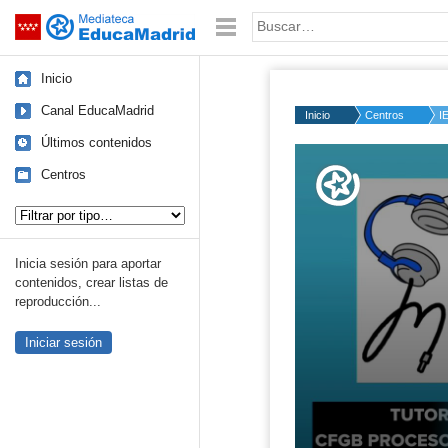
Mediateca de EducaMadrid
Saltar navegación
Palabra o frase:
Inicio
Canal EducaMadrid
Inicio
Centros
I
Últimos contenidos
Volume
50%
Centros
Tipo de contenido:
Inicia sesión para aportar
contenidos, crear listas de
reproducción...
Iniciar sesión