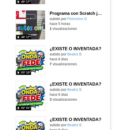
40′ 17″
Programa con Scratch juegos con los partidos del mundial 2026 ganados por España
Contenido educativo.
subido por
Felicisimo G.
-
hace 5 horas
1
visualizaciones
40′ 17″
¿EXISTE O INVENTADA?
Contenido educativo.
subido por
Beatriz B.
-
hace 6 dias
7
visualizaciones
03′ 10″
¿EXISTE O INVENTADA?
Contenido educativo.
subido por
Beatriz B.
-
hace 6 dias
3
visualizaciones
02′ 01″
¿EXISTE O INVENTADA?
Contenido educativo.
subido por
Beatriz B.
-
hace 6 dias