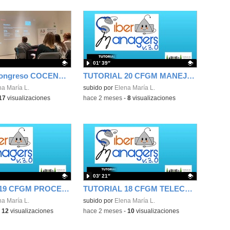
01′ 39″
Ponencia Congreso COCENFE 26.01.23
TUTORIAL 20 CFGM MANEJO MAQUINARIA INDUSTRIAL
ativo.
na María L.
Contenido educativo.
subido por
Elena María L.
17
visualizaciones
-
hace 2 meses
-
8
visualizaciones
03′ 21″
TUTORIAL 19 CFGM PROCESOS DE MECANIZADO
TUTORIAL 18 CFGM TELECOMUNICACIONES
ativo.
na María L.
Contenido educativo.
subido por
Elena María L.
-
12
visualizaciones
-
hace 2 meses
-
10
visualizaciones