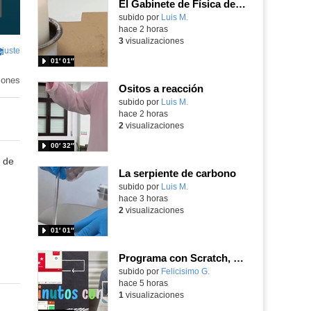
El Gabinete de Física del IES Enrique Tierno Galván de Parla (Curso 25-26)
Contenido educativo.
subido por
Luis M.
-
hace 2 horas
3
visualizaciones
Ajuste
de
01′ 01″
pantalla
ntenido
ucativo
iones
Ositos a reacción
Contenido educativo.
subido por
Luis M.
-
hace 2 horas
2
visualizaciones
00′ 32″
 de
La serpiente de carbono
Contenido educativo.
subido por
Luis M.
-
hace 3 horas
2
visualizaciones
01′ 01″
Programa con Scratch, 8 diferentes juegos para vivir la emoción de los partidos de España en el mundial 2026
Contenido educativo.
subido por
Felicisimo G.
-
hace 5 horas
1
visualizaciones