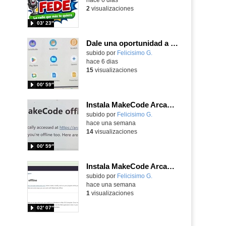
2
visualizaciones
03′ 23″
Dale una oportunidad a los Chromebooks y utiliza un proyector para realizar talleres si no tienes pantallas táctiles
Contenido educativo.
subido por
Felicisimo G.
-
hace 6 dias
15
visualizaciones
00′ 59″
Instala MakeCode Arcade para trabajar offline en tu tablet, ordenador, Chromebook
Contenido educativo.
subido por
Felicisimo G.
-
hace una semana
14
visualizaciones
00′ 59″
Instala MakeCode Arcade offline para programar grandes juegos sin necesidad de Internet
Contenido educativo.
subido por
Felicisimo G.
-
hace una semana
1
visualizaciones
02′ 07″