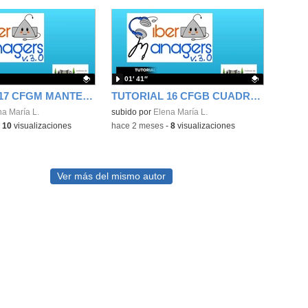
01′ 41″
TUTORIAL 17 CFGM MANTENIMIENTO ELECTROMECÁNICO
TUTORIAL 16 CFGB CUADRO DE PROTECCIÓN ARMADO
ativo.
na María L.
Contenido educativo.
subido por
Elena María L.
-
10
visualizaciones
-
hace 2 meses
-
8
visualizaciones
Ver más del mismo autor