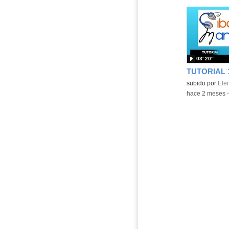
03′ 20″
Contenido educ
subido por
Ele
-
hace 2 meses