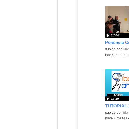
02′ 04″
Contenido educ
subido por
Ele
-
hace un mes
-
02′ 10″
Contenido educ
subido por
Ele
-
hace 2 meses