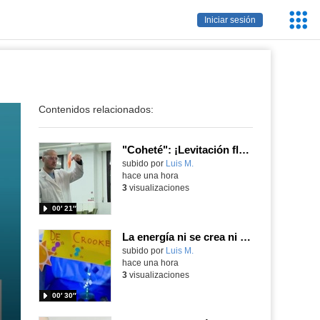
Servic
Iniciar sesión
Educa
Contenidos relacionados:
"Coheté": ¡Levitación flamígera!
Contenido educativo.
subido por
Luis M.
-
hace una hora
3
visualizaciones
00′ 21″
La energía ni se crea ni se destruye... ¡se experimenta! El Tierno en la Feria Madrid es Ciencia 2026
Contenido educativo.
subido por
Luis M.
-
hace una hora
3
visualizaciones
00′ 30″