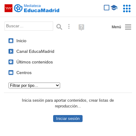
Mediateca de EducaMadrid
Saltar navegación
Servic
Educa
Palabra o frase:
Búsqueda avanzada
Ayuda
(en
ventana
Inicio
nueva)
Canal EducaMadrid
Últimos contenidos
Centros
Tipo de contenido:
Inicia sesión para aportar contenidos, crear listas de
reproducción...
Iniciar sesión