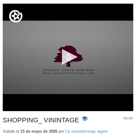
Ajuste
d
SHOPPING_ VININTAGE
-
p
Contenido
educativo
Subido el
15 de mayo de 2026
por
Cp santodomingo algete