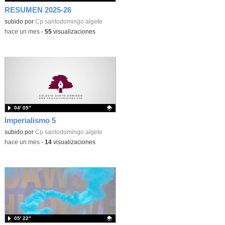
RESUMEN 2025-26
subido por
Cp santodomingo algete
-
hace un mes
-
55
visualizaciones
04′ 05″
Imperialismo 5
Contenido educativo.
subido por
Cp santodomingo algete
-
hace un mes
-
14
visualizaciones
05′ 22″