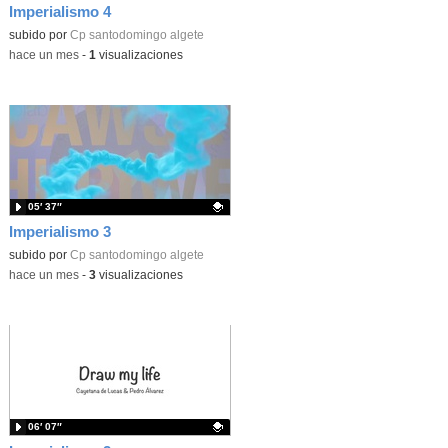
Imperialismo 4
Contenido educativo.
subido por
Cp santodomingo algete
-
hace un mes
-
1
visualizaciones
05′ 37″
Imperialismo 3
Contenido educativo.
subido por
Cp santodomingo algete
-
hace un mes
-
3
visualizaciones
06′ 07″