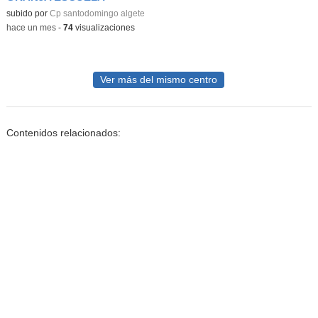
subido por
Cp santodomingo algete
-
hace un mes
-
74
visualizaciones
Ver más del mismo centro
Contenidos relacionados: