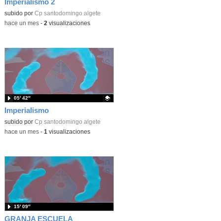
Imperialismo 2
Contenido educativo.
subido por
Cp santodomingo algete
-
hace un mes
-
2
visualizaciones
05′ 42″
Imperialismo
Contenido educativo.
subido por
Cp santodomingo algete
-
hace un mes
-
1
visualizaciones
15′ 09″
GRANJA ESCUELA