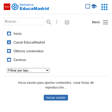
Mediateca de EducaMadrid
Saltar navegación
Servic
Educa
Palabra o frase:
Búsqueda avanzada
Ayuda
(en
ventana
Inicio
nueva)
Canal EducaMadrid
Últimos contenidos
Centros
Tipo de contenido:
Inicia sesión para aportar contenidos, crear listas de
reproducción...
Iniciar sesión