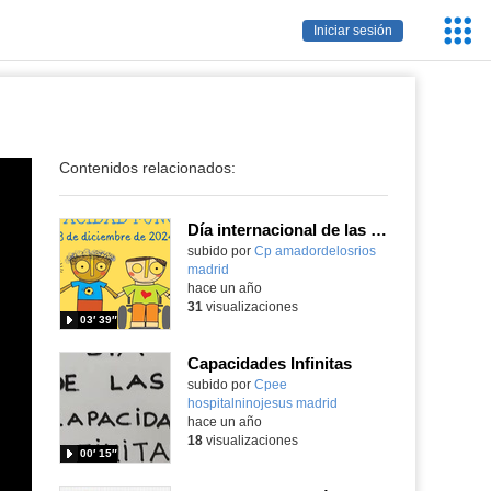
Servic
Iniciar sesión
Educa
Contenidos relacionados:
Día internacional de las personas con discapacidad funcional
Contenido educativo.
subido por
Cp amadordelosrios
madrid
-
hace un año
31
visualizaciones
03′ 39″
Capacidades Infinitas
Contenido educativo.
subido por
Cpee
hospitalninojesus madrid
-
hace un año
18
visualizaciones
00′ 15″