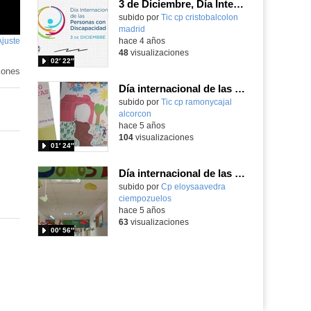
3 de Diciembre, Día Internacional de las Personas con Dis-Capacidad
subido por
Tic cp cristobalcolon
madrid
-
Ajuste
de
hace 4 años
48
visualizaciones
pantalla
02′ 22″
iones
Día internacional de las personas con discapacidad (3/12/21)
Contenido educativo.
subido por
Tic cp ramonycajal
alcorcon
-
hace 5 años
104
visualizaciones
01′ 24″
Día internacional de las personas con discapacidad
Contenido educativo.
subido por
Cp eloysaavedra
ciempozuelos
-
hace 5 años
63
visualizaciones
00′ 56″