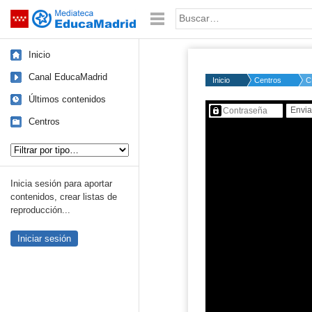
Mediateca de EducaMadrid
Saltar navegación
Palabra o frase:
Inicio
Canal EducaMadrid
Inicio
Centros
C
Últimos contenidos
Contenido protegido…
Centros
Tipo de contenido:
Inicia sesión para aportar
contenidos, crear listas de
reproducción...
Iniciar sesión