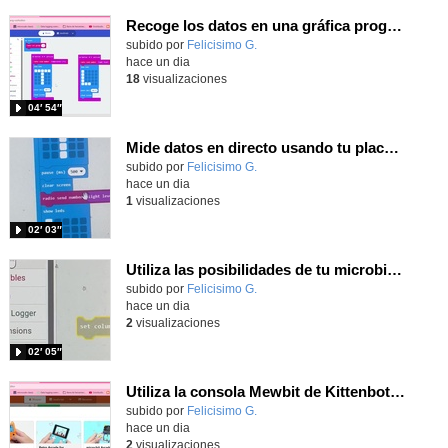
Recoge los datos en una gráfica programando tu placa microbit con MakeCode y conoce la Tª y nivel de luz en este eclipse
Contenido educativo.
subido por
Felicisimo G.
-
hace un dia
18
visualizaciones
04′ 54″
Mide datos en directo usando tu placa microbit y programando con MakeCode dos placas conectadas por radio
Contenido educativo.
subido por
Felicisimo G.
-
hace un dia
1
visualizaciones
02′ 03″
Utiliza las posibilidades de tu microbit programando com MakeCode para medir temperatura y nivel de luz con Datalogger
Contenido educativo.
subido por
Felicisimo G.
-
hace un dia
2
visualizaciones
02′ 05″
Utiliza la consola Mewbit de Kittenbot para llevar tus juegos arcade de MakeCode a tu mano
Contenido educativo.
subido por
Felicisimo G.
-
hace un dia
2
visualizaciones