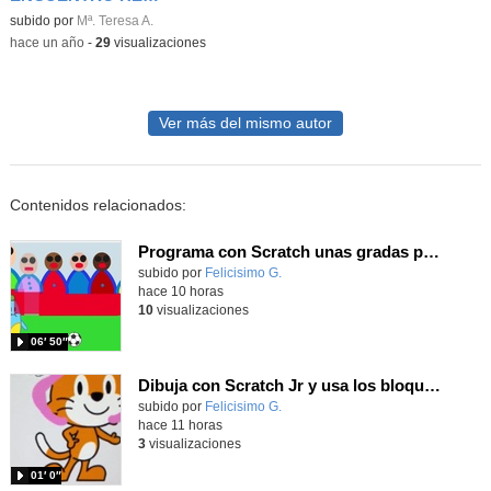
Contenido educativo.
subido por
Mª. Teresa A.
-
hace un año
-
29
visualizaciones
Ver más del mismo autor
Contenidos relacionados:
Programa con Scratch unas gradas para que produzca el efecto de desplazamiento.
Contenido educativo.
subido por
Felicisimo G.
-
hace 10 horas
10
visualizaciones
06′ 50″
Dibuja con Scratch Jr y usa los bloques de aparecer/desparecer para hacer animaciones
Contenido educativo.
subido por
Felicisimo G.
-
hace 11 horas
3
visualizaciones
01′ 0″