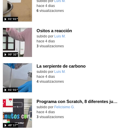
Contenido educativo.
subido por
Luis M.
-
hace 4 dias
6
visualizaciones
01′ 01″
Ositos a reacción
Contenido educativo.
subido por
Luis M.
-
hace 4 dias
3
visualizaciones
00′ 32″
La serpiente de carbono
Contenido educativo.
subido por
Luis M.
-
hace 4 dias
4
visualizaciones
01′ 01″
Programa con Scratch, 8 diferentes juegos para vivir la emoción de los partidos de España en el mundial 2026
Contenido educativo.
subido por
Felicisimo G.
-
hace 4 dias
3
visualizaciones
40′ 17″