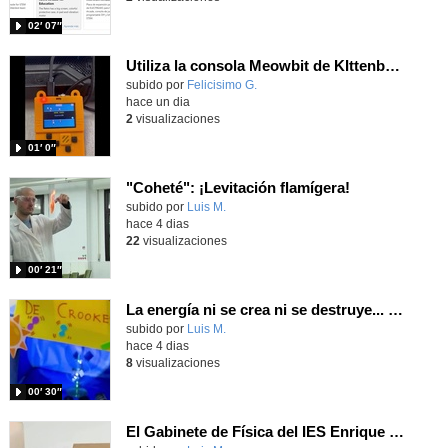
02′ 07″
Utiliza la consola Meowbit de KIttenbot para jugar con tus programas MakeCode Arcade
Contenido educativo.
subido por
Felicisimo G.
-
hace un dia
2
visualizaciones
01′ 0″
"Coheté": ¡Levitación flamígera!
Contenido educativo.
subido por
Luis M.
-
hace 4 dias
22
visualizaciones
00′ 21″
La energía ni se crea ni se destruye... ¡se experimenta! El Tierno en la Feria Madrid es Ciencia 2026
Contenido educativo.
subido por
Luis M.
-
hace 4 dias
8
visualizaciones
00′ 30″
El Gabinete de Física del IES Enrique Tierno Galván de Parla (Curso 25-26)