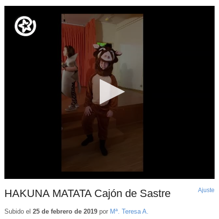
Ajuste
d
HAKUNA MATATA Cajón de Sastre
p
Subido el
25 de febrero de 2019
por
Mª. Teresa A.