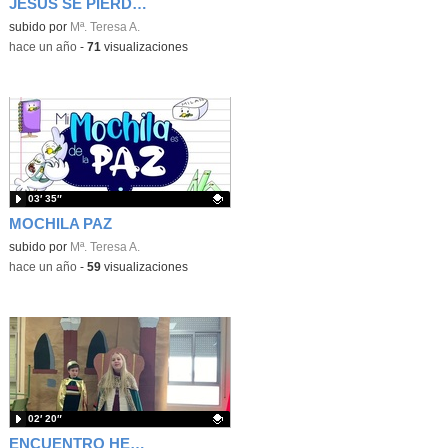
JESÚS SE PIERDE EN EL TEMPLO
Contenido educativo.
subido por
Mª. Teresa A.
-
hace un año
-
71
visualizaciones
03′ 35″
MOCHILA PAZ
Contenido educativo.
subido por
Mª. Teresa A.
-
hace un año
-
59
visualizaciones
02′ 20″
ENCUENTRO HERODES Y LOS MAGOS 2024