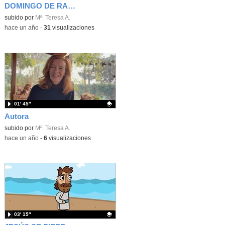
DOMINGO DE RAMOS
Contenido educativo.
subido por
Mª. Teresa A.
-
hace un año
-
31
visualizaciones
01′ 45″
Autora
Contenido educativo.
subido por
Mª. Teresa A.
-
hace un año
-
6
visualizaciones
03′ 15″