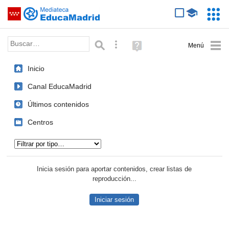
Mediateca de EducaMadrid
Saltar navegación
Servic
Educa
Palabra o frase:
Búsqueda avanzada
Ayuda
(en
ventana
Inicio
nueva)
Canal EducaMadrid
Últimos contenidos
Centros
Tipo de contenido:
Inicia sesión para aportar contenidos, crear listas de
reproducción...
Iniciar sesión