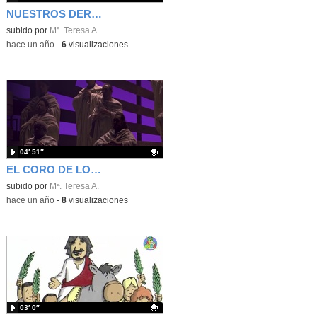
NUESTROS DERECHOS
Contenido educativo.
subido por
Mª. Teresa A.
-
hace un año
-
6
visualizaciones
04′ 51″
EL CORO DE LOS APÓSTOLES
Contenido educativo.
subido por
Mª. Teresa A.
-
hace un año
-
8
visualizaciones
03′ 0″