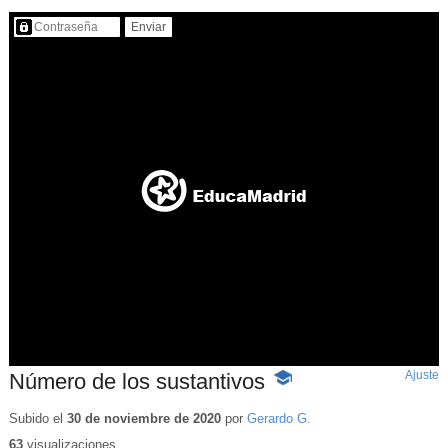
Contenido protegido…
Ajuste
d
Número de los sustantivos
-
p
Contenido
educativo
Subido el
30 de noviembre de 2020
por
Gerardo G.
63
visualizaciones