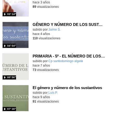
hace 3 años
89
visualizaciones
03′ 14″
GÉNERO Y NÚMERO DE LOS SUSTANTIVOS.
Contenido educativo.
subido por
Jaime S.
-
hace 4 años
110
visualizaciones
04′ 04″
PRIMARIA - 5º - EL NÚMERO DE LOS SUSTANTIVOS - LENGUA - FORMACIÓN
subido por
Cp santodomingo algete
-
hace 7 años
73
visualizaciones
00′ 56″
El género y número de los sustantivos
subido por
Luis P.
-
hace 9 años
91
visualizaciones
07′ 16″