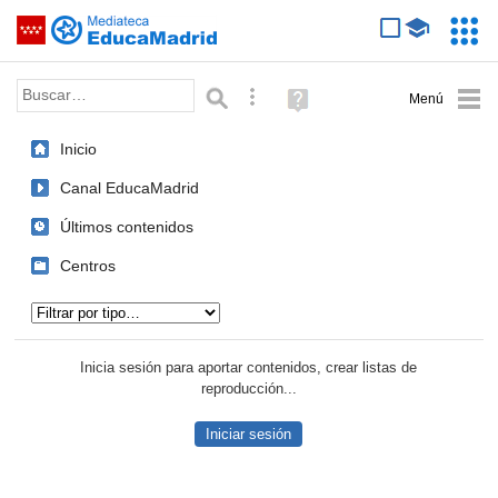
Mediateca de EducaMadrid
Saltar navegación
Servic
Educa
Palabra o frase:
Búsqueda avanzada
Ayuda
(en
ventana
Inicio
nueva)
Canal EducaMadrid
Últimos contenidos
Centros
Tipo de contenido:
Inicia sesión para aportar contenidos, crear listas de
reproducción...
Iniciar sesión