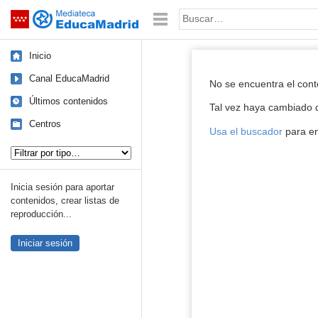
Mediateca de EducaMadrid
Saltar navegación
Palabra o frase:
Inicio
Reproductor de
Canal EducaMadrid
No se encuentra el con
Últimos contenidos
Tal vez haya cambiado d
Centros
Usa el buscador
para en
Tipo de contenido:
Inicia sesión para aportar
contenidos, crear listas de
reproducción...
Iniciar sesión