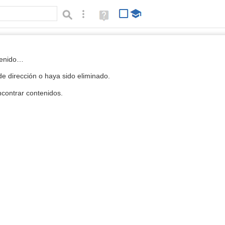
Búsqueda avanzada
Ayuda
(en
ventana
nueva)
 la Mediateca
tenido…
e dirección o haya sido eliminado.
contrar contenidos.