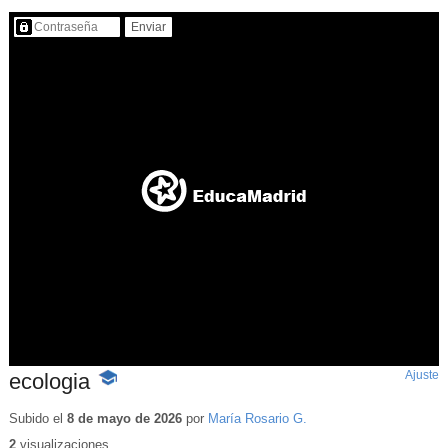
Contenido protegido…
Ajuste
d
ecologia
-
p
Contenido
educativo
Subido el
8 de mayo de 2026
por
María Rosario G.
2
visualizaciones