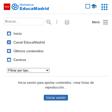
Mediateca de EducaMadrid
Saltar navegación
Servic
Educa
Palabra o frase:
Búsqueda avanzada
Ayuda
(en
ventana
Inicio
nueva)
Canal EducaMadrid
Últimos contenidos
Centros
Tipo de contenido:
Inicia sesión para aportar contenidos, crear listas de
reproducción...
Iniciar sesión