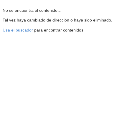
Reproductor de la Mediateca
No se encuentra el contenido…
Tal vez haya cambiado de dirección o haya sido eliminado.
Usa el buscador
para encontrar contenidos.