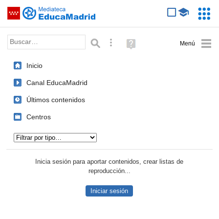
Mediateca de EducaMadrid
Saltar navegación
Servic
Educa
Palabra o frase:
Búsqueda avanzada
Ayuda
(en
ventana
Inicio
nueva)
Canal EducaMadrid
Últimos contenidos
Centros
Tipo de contenido:
Inicia sesión para aportar contenidos, crear listas de
reproducción...
Iniciar sesión