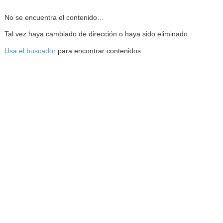
Reproductor de la Mediateca
No se encuentra el contenido…
Tal vez haya cambiado de dirección o haya sido eliminado.
Usa el buscador
para encontrar contenidos.