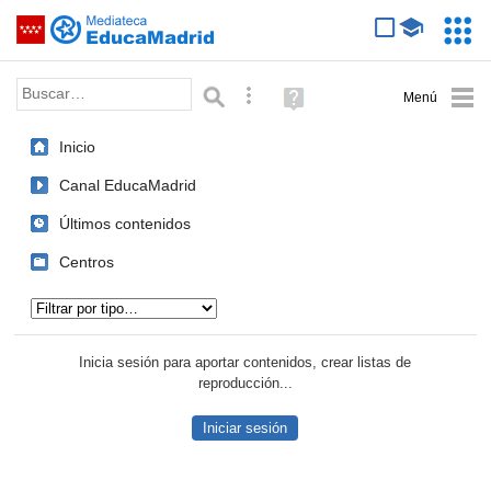
Mediateca de EducaMadrid
Saltar navegación
Servic
Educa
Palabra o frase:
Búsqueda avanzada
Ayuda
(en
ventana
Inicio
nueva)
Canal EducaMadrid
Últimos contenidos
Centros
Tipo de contenido:
Inicia sesión para aportar contenidos, crear listas de
reproducción...
Iniciar sesión