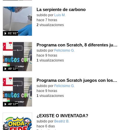
La serpiente de carbono
Contenido educativo.
subido por
Luis M.
-
hace 7 horas
2
visualizaciones
01′ 01″
Programa con Scratch, 8 diferentes juegos para vivir la emoción de los partidos de España en el mundial 2026
Contenido educativo.
subido por
Felicisimo G.
-
hace 9 horas
1
visualizaciones
40′ 17″
Programa con Scratch juegos con los partidos del mundial 2026 ganados por España
Contenido educativo.
subido por
Felicisimo G.
-
hace 9 horas
1
visualizaciones
40′ 17″
¿EXISTE O INVENTADA?
Contenido educativo.
subido por
Beatriz B.
-
hace 6 dias