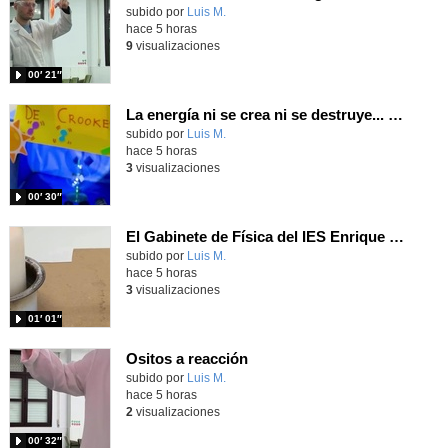
Contenido educativo.
subido por
Luis M.
-
hace 5 horas
9
visualizaciones
00′ 21″
La energía ni se crea ni se destruye... ¡se experimenta! El Tierno en la Feria Madrid es Ciencia 2026
Contenido educativo.
subido por
Luis M.
-
hace 5 horas
3
visualizaciones
00′ 30″
El Gabinete de Física del IES Enrique Tierno Galván de Parla (Curso 25-26)
Contenido educativo.
subido por
Luis M.
-
hace 5 horas
3
visualizaciones
01′ 01″
Ositos a reacción
Contenido educativo.
subido por
Luis M.
-
hace 5 horas
2
visualizaciones
00′ 32″