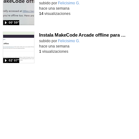
Contenido educativo.
subido por
Felicisimo G.
-
hace una semana
14
visualizaciones
00′ 59″
Instala MakeCode Arcade offline para programar grandes juegos sin necesidad de Internet
Contenido educativo.
subido por
Felicisimo G.
-
hace una semana
1
visualizaciones
02′ 07″