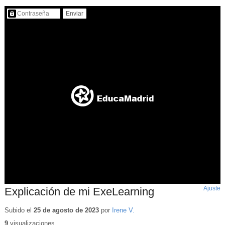
Contenido protegido…
Ajuste
d
Explicación de mi ExeLearning
p
Subido el
25 de agosto de 2023
por
Irene V.
9
visualizaciones