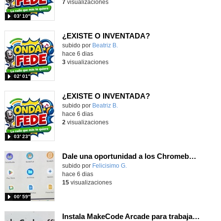
7
visualizaciones
03′ 10″
¿EXISTE O INVENTADA?
Contenido educativo.
subido por
Beatriz B.
-
hace 6 dias
3
visualizaciones
02′ 01″
¿EXISTE O INVENTADA?
Contenido educativo.
subido por
Beatriz B.
-
hace 6 dias
2
visualizaciones
03′ 23″
Dale una oportunidad a los Chromebooks y utiliza un proyector para realizar talleres si no tienes pantallas táctiles
Contenido educativo.
subido por
Felicisimo G.
-
hace 6 dias
15
visualizaciones
00′ 59″
Instala MakeCode Arcade para trabajar offline en tu tablet, ordenador, Chromebook