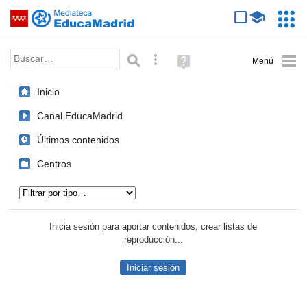
Mediateca de EducaMadrid
Saltar navegación
Servic
Educa
Palabra o frase:
Búsqueda avanzada
Ayuda
(en
ventana
Inicio
nueva)
Canal EducaMadrid
Últimos contenidos
Centros
Tipo de contenido:
Inicia sesión para aportar contenidos, crear listas de
reproducción...
Iniciar sesión