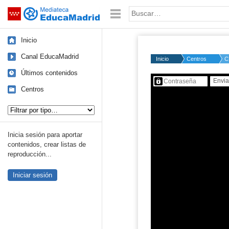
Mediateca de EducaMadrid
Saltar navegación
Palabra o frase:
Inicio
Canal EducaMadrid
Inicio
Centros
C
Últimos contenidos
Contenido protegido…
Centros
Tipo de contenido:
Inicia sesión para aportar
contenidos, crear listas de
reproducción...
Iniciar sesión