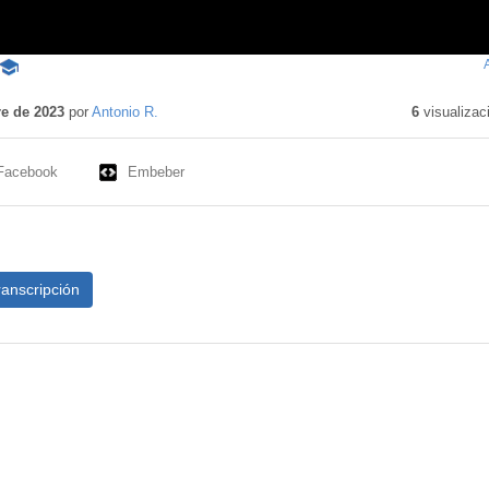
-
Contenido
educativo
e de 2023
por
Antonio R.
6
visualizac
Facebook
Embeber
ranscripción