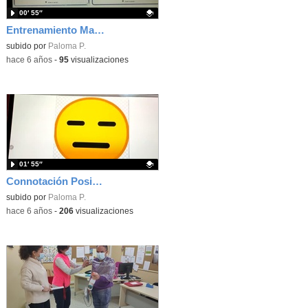
00′ 55″
Entrenamiento Machine learning sentimientos
Contenido educativo.
subido por
Paloma P.
-
hace 6 años
-
95
visualizaciones
01′ 55″
Connotación Positiva Connotación Negativa IA
Contenido educativo.
subido por
Paloma P.
-
hace 6 años
-
206
visualizaciones