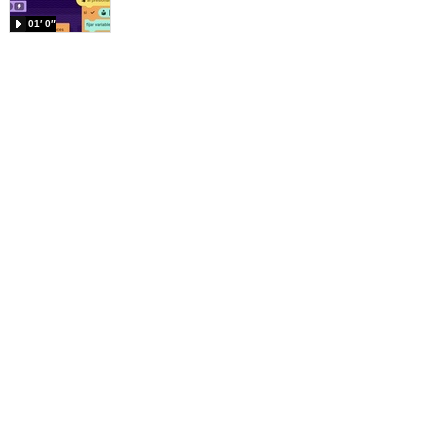
01′ 0″