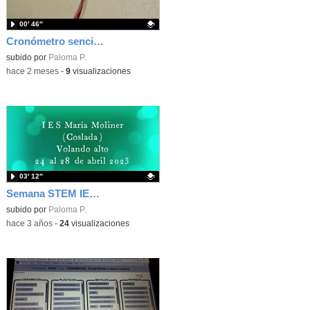
00′ 46″
Cronómetro sencillo con Microbit
Contenido educativo.
subido por
Paloma P.
-
hace 2 meses
-
9
visualizaciones
03′ 12″
Semana STEM IES María Moliner: Volando Alto
Contenido educativo.
subido por
Paloma P.
-
hace 3 años
-
24
visualizaciones