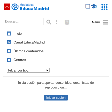
Mediateca de EducaMadrid
Saltar navegación
Servic
Educa
Palabra o frase:
Búsqueda avanzada
Ayuda
(en
ventana
Inicio
nueva)
Canal EducaMadrid
Últimos contenidos
Centros
Tipo de contenido:
Inicia sesión para aportar contenidos, crear listas de
reproducción...
Iniciar sesión