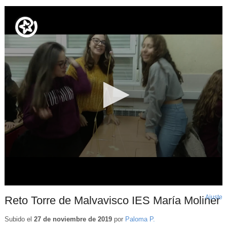
Ajuste
d
Reto Torre de Malvavisco IES María Moliner
p
Subido el
27 de noviembre de 2019
por
Paloma P.