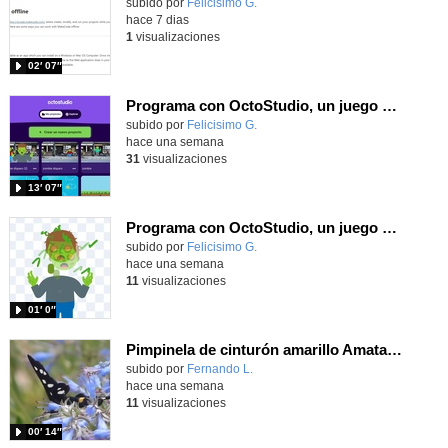
Contenido educativo.
subido por
Felicisimo G.
-
hace 7 dias
1
visualizaciones
02′ 07″
Programa con OctoStudio, un juego de disparos contra Zombies con un cargador basado en el House of the dead
Contenido educativo.
subido por
Felicisimo G.
-
hace una semana
31
visualizaciones
13′ 07″
Programa con OctoStudio, un juego homenajeando al House of the dead con Zombies
Contenido educativo.
subido por
Felicisimo G.
-
hace una semana
11
visualizaciones
01′ 0″
Pimpinela de cinturón amarillo Amata phegea (Linnaeus, 1758)
Contenido educativo.
subido por
Fernando L.
-
hace una semana
11
visualizaciones
00′ 14″