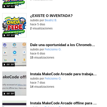
02′ 01″
¿EXISTE O INVENTADA?
Contenido educativo.
subido por
Beatriz B.
-
hace 5 dias
2
visualizaciones
03′ 23″
Dale una oportunidad a los Chromebooks y utiliza un proyector para realizar talleres si no tienes pantallas táctiles
Contenido educativo.
subido por
Felicisimo G.
-
hace 6 dias
15
visualizaciones
00′ 59″
Instala MakeCode Arcade para trabajar offline en tu tablet, ordenador, Chromebook
Contenido educativo.
subido por
Felicisimo G.
-
hace 7 dias
14
visualizaciones
00′ 59″
Instala MakeCode Arcade offline para programar grandes juegos sin necesidad de Internet