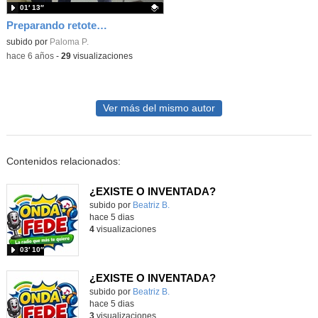
01′ 13″
Preparando retotech
Contenido educativo.
subido por
Paloma P.
-
hace 6 años
-
29
visualizaciones
Ver más del mismo autor
Contenidos relacionados:
¿EXISTE O INVENTADA?
Contenido educativo.
subido por
Beatriz B.
-
hace 5 dias
4
visualizaciones
03′ 10″
¿EXISTE O INVENTADA?
Contenido educativo.
subido por
Beatriz B.
-
hace 5 dias
3
visualizaciones