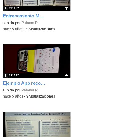
03′ 18″
Entrenamiento MLK4
Contenido educativo.
subido por
Paloma P.
-
hace 5 años
-
9
visualizaciones
02′ 26″
Ejemplo App reconocimiento de textos
Contenido educativo.
subido por
Paloma P.
-
hace 5 años
-
9
visualizaciones