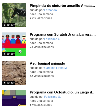
Pimpinela de cinturón amarillo Amata phegea (Linnaeus, 1758)
Contenido educativo.
subido por
Fernando L.
-
hace una semana
2
visualizaciones
02′ 07″
Programa con Scratch Jr una barrera que se desplaza para dar sensación de movimiento
Contenido educativo.
subido por
Felicisimo G.
-
hace una semana
23
visualizaciones
06′ 50″
Asurbanipal animado
Contenido educativo.
subido por
Carolina Elena M.
-
hace una semana
42
visualizaciones
01′ 51″
Programa con Octostudio, un juego de Educación Víal cruzando un paso de cebra.
Contenido educativo.
subido por
Felicisimo G.
-
hace una semana
5
visualizaciones