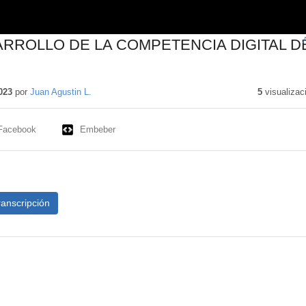
ARROLLO DE LA COMPETENCIA DIGITAL D
tenido
cativo
023
por
Juan Agustin L.
5
visualizac
Facebook
Embeber
ranscripción