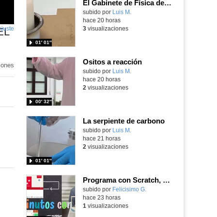
El Gabinete de Física del IES Enrique Tierno Galván de Parla (Curso 25-26)
Contenido educativo.
subido por
Luis M.
-
hace 20 horas
Ajuste
de
3
visualizaciones
EL
pantalla
01′ 01″
Ositos a reacción
iones
Contenido educativo.
subido por
Luis M.
-
hace 20 horas
2
visualizaciones
00′ 32″
La serpiente de carbono
Contenido educativo.
subido por
Luis M.
-
hace 21 horas
2
visualizaciones
01′ 01″
Programa con Scratch, 8 diferentes juegos para vivir la emoción de los partidos de España en el mundial 2026
Contenido educativo.
subido por
Felicisimo G.
-
hace 23 horas
1
visualizaciones