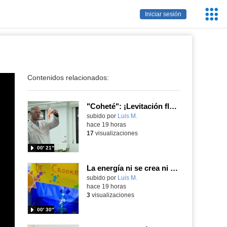
Servic
Iniciar sesión
Educa
Contenidos relacionados:
"Coheté": ¡Levitación flamígera!
Contenido educativo.
subido por
Luis M.
-
hace 19 horas
17
visualizaciones
00′ 21″
La energía ni se crea ni se destruye... ¡se experimenta! El Tierno en la Feria Madrid es Ciencia 2026
Contenido educativo.
subido por
Luis M.
-
hace 19 horas
3
visualizaciones
00′ 30″