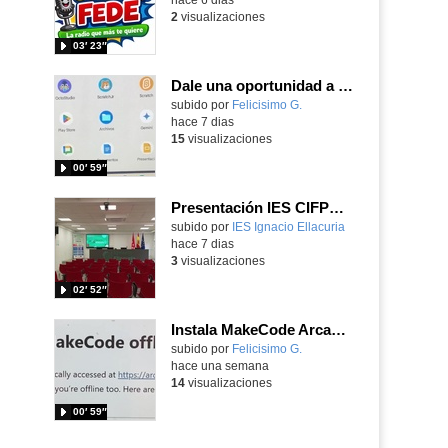
2
visualizaciones
03′ 23″
Dale una oportunidad a los Chromebooks y utiliza un proyector para realizar talleres si no tienes pantallas táctiles
Contenido educativo.
subido por
Felicisimo G.
-
hace 7 dias
15
visualizaciones
00′ 59″
Presentación IES CIFPD Ignacio Ellacuría
Contenido educativo.
subido por
IES Ignacio Ellacuria
-
hace 7 dias
3
visualizaciones
02′ 52″
Instala MakeCode Arcade para trabajar offline en tu tablet, ordenador, Chromebook
Contenido educativo.
subido por
Felicisimo G.
-
hace una semana
14
visualizaciones
00′ 59″