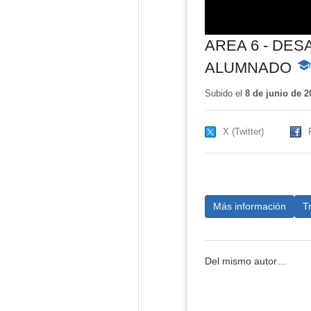
AREA 6 - DES
ALUMNADO
-
Con
edu
Subido el
8 de junio de 2
X (Twitter)
Más información
T
Del mismo autor…