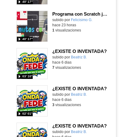
40′ 17″
Programa con Scratch juegos con los partidos del mundial 2026 ganados por España
Contenido educativo.
subido por
Felicisimo G.
-
hace 23 horas
1
visualizaciones
40′ 17″
¿EXISTE O INVENTADA?
Contenido educativo.
subido por
Beatriz B.
-
hace 6 dias
7
visualizaciones
03′ 10″
¿EXISTE O INVENTADA?
Contenido educativo.
subido por
Beatriz B.
-
hace 6 dias
3
visualizaciones
02′ 01″
¿EXISTE O INVENTADA?
Contenido educativo.
subido por
Beatriz B.
-
hace 6 dias