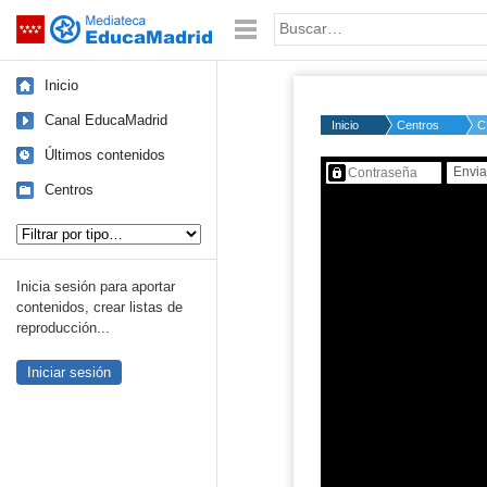
Mediateca de EducaMadrid
Saltar navegación
Palabra o frase:
Inicio
Canal EducaMadrid
Inicio
Centros
C
Últimos contenidos
Contenido protegido…
Centros
Tipo de contenido:
Inicia sesión para aportar
contenidos, crear listas de
reproducción...
Iniciar sesión