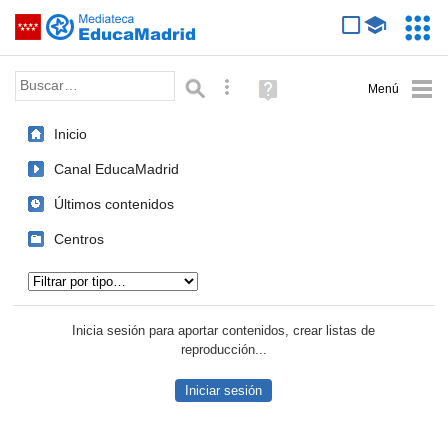
Mediateca de EducaMadrid
Saltar navegación
Servic
Educa
Palabra o frase:
Búsqueda avanzada
Ayuda
(en
ventana
Inicio
nueva)
Canal EducaMadrid
Últimos contenidos
Centros
Tipo de contenido:
Inicia sesión para aportar contenidos, crear listas de
reproducción...
Iniciar sesión