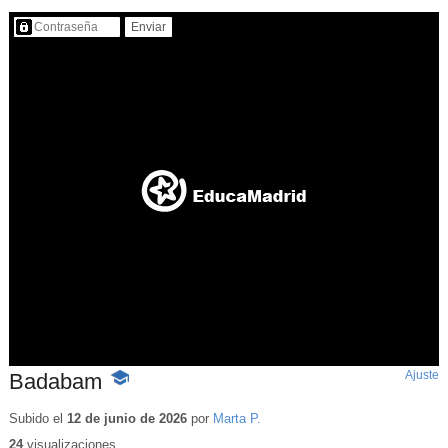
Contenido protegido…
Ajuste
d
Badabam
-
p
Contenido
educativo
Subido el
12 de junio de 2026
por
Marta P.
24
visualizaciones