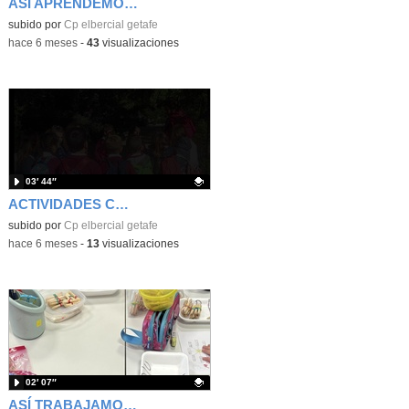
ASÍ APRENDEMOS EN EL CEIP EL BERCIAL
Contenido educativo.
subido por
Cp elbercial getafe
-
hace 6 meses
-
43
visualizaciones
03′ 44″
ACTIVIDADES COMPLMENTARIAS ED. PRIMARIA 1º TRIMESTRE
Contenido educativo.
subido por
Cp elbercial getafe
-
hace 6 meses
-
13
visualizaciones
02′ 07″
ASÍ TRABAJAMOS EN 2º Y 4º