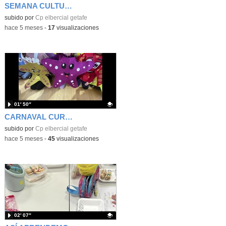
SEMANA CULTURAL
Contenido educativo.
subido por
Cp elbercial getafe
-
hace 5 meses
-
17
visualizaciones
01′ 50″
CARNAVAL CURSO 2025-26
Contenido educativo.
subido por
Cp elbercial getafe
-
hace 5 meses
-
45
visualizaciones
02′ 07″