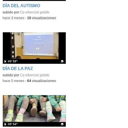
DÍA DEL AUTISMO
Contenido educativo.
subido por
Cp elbercial getafe
-
hace 3 meses
-
10
visualizaciones
00′ 59″
DÍA DE LA PAZ
Contenido educativo.
subido por
Cp elbercial getafe
-
hace 5 meses
-
64
visualizaciones
05′ 54″