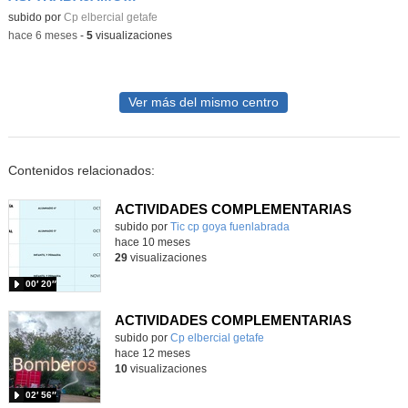
Contenido educativo.
subido por
Cp elbercial getafe
-
hace 6 meses
-
5
visualizaciones
Ver más del mismo centro
Contenidos relacionados:
ACTIVIDADES COMPLEMENTARIAS
Contenido educativo.
subido por
Tic cp goya fuenlabrada
-
hace 10 meses
29
visualizaciones
00′ 20″
ACTIVIDADES COMPLEMENTARIAS
Contenido educativo.
subido por
Cp elbercial getafe
-
hace 12 meses
10
visualizaciones
02′ 56″