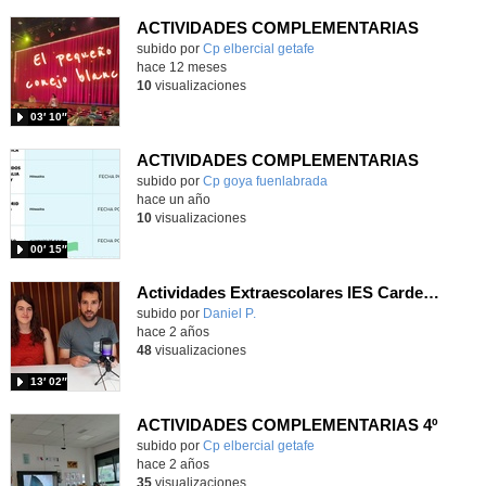
ACTIVIDADES COMPLEMENTARIAS
Contenido educativo.
subido por
Cp elbercial getafe
-
hace 12 meses
10
visualizaciones
03′ 10″
ACTIVIDADES COMPLEMENTARIAS
Contenido educativo.
subido por
Cp goya fuenlabrada
-
hace un año
10
visualizaciones
00′ 15″
Actividades Extraescolares IES Cardenal Herrera Oria 2023/2024
Contenido educativo.
subido por
Daniel P.
-
hace 2 años
48
visualizaciones
13′ 02″
ACTIVIDADES COMPLEMENTARIAS 4º
Contenido educativo.
subido por
Cp elbercial getafe
-
hace 2 años
35
visualizaciones