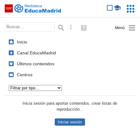
Mediateca de EducaMadrid
Saltar navegación
Servic
Educa
Palabra o frase:
Búsqueda avanzada
Ayuda
(en
ventana
Inicio
nueva)
Canal EducaMadrid
Últimos contenidos
Centros
Tipo de contenido:
Inicia sesión para aportar contenidos, crear listas de
reproducción...
Iniciar sesión