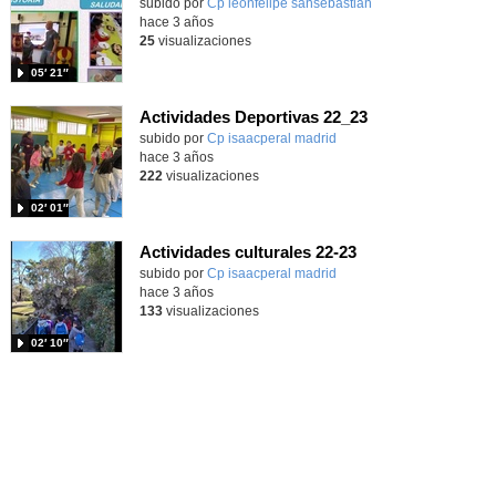
subido por
Cp leonfelipe sansebastian
-
hace 3 años
25
visualizaciones
05′ 21″
Actividades Deportivas 22_23
Contenido educativo.
subido por
Cp isaacperal madrid
-
hace 3 años
222
visualizaciones
02′ 01″
Actividades culturales 22-23
Contenido educativo.
subido por
Cp isaacperal madrid
-
hace 3 años
133
visualizaciones
02′ 10″