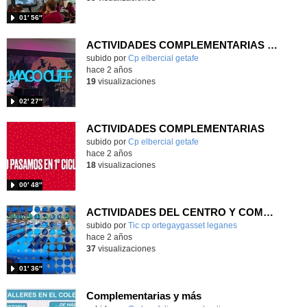
01′ 56″
ACTIVIDADES COMPLEMENTARIAS INFANTIL
Contenido educativo.
subido por
Cp elbercial getafe
-
hace 2 años
19
visualizaciones
02′ 27″
ACTIVIDADES COMPLEMENTARIAS
Contenido educativo.
subido por
Cp elbercial getafe
-
hace 2 años
18
visualizaciones
00′ 48″
ACTIVIDADES DEL CENTRO Y COMPLEMENTARIAS
subido por
Tic cp ortegaygasset leganes
-
hace 2 años
37
visualizaciones
01′ 36″
Complementarias y más