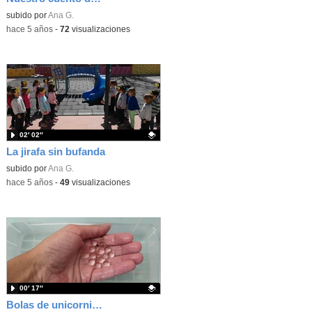
Contenido educativo.
subido por
Ana G.
-
hace 5 años
-
72
visualizaciones
02′ 02″
La jirafa sin bufanda
Contenido educativo.
subido por
Ana G.
-
hace 5 años
-
49
visualizaciones
00′ 17″
Bolas de unicornio 2