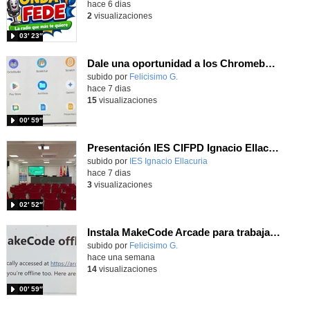
hace 6 dias
2
visualizaciones
03′ 23″
Dale una oportunidad a los Chromebooks y utiliza un proyector para realizar talleres si no tienes pantallas táctiles
Contenido educativo.
subido por
Felicisimo G.
-
hace 7 dias
15
visualizaciones
00′ 59″
Presentación IES CIFPD Ignacio Ellacuría
Contenido educativo.
subido por
IES Ignacio Ellacuria
-
hace 7 dias
3
visualizaciones
02′ 52″
Instala MakeCode Arcade para trabajar offline en tu tablet, ordenador, Chromebook
Contenido educativo.
subido por
Felicisimo G.
-
hace una semana
14
visualizaciones
00′ 59″