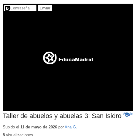
Contenido protegido…
Ajuste
d
Taller de abuelos y abuelas 3: San Isidro
-
p
Conte
educat
Subido el
11 de mayo de 2026
por
Ana G.
8
visualizaciones