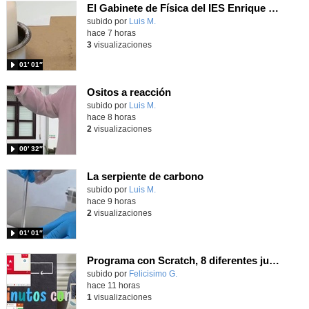
El Gabinete de Física del IES Enrique Tierno Galván de Parla (Curso 25-26)
Contenido educativo.
subido por
Luis M.
-
hace 7 horas
3
visualizaciones
01′ 01″
Ositos a reacción
Contenido educativo.
subido por
Luis M.
-
hace 8 horas
2
visualizaciones
00′ 32″
La serpiente de carbono
Contenido educativo.
subido por
Luis M.
-
hace 9 horas
2
visualizaciones
01′ 01″
Programa con Scratch, 8 diferentes juegos para vivir la emoción de los partidos de España en el mundial 2026
Contenido educativo.
subido por
Felicisimo G.
-
hace 11 horas
1
visualizaciones