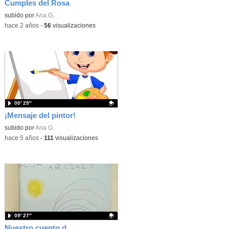
Cumples del Rosa
Contenido educativo.
subido por
Ana G.
-
hace 2 años
-
56
visualizaciones
00′ 29″
¡Mensaje del pintor!
Contenido educativo.
subido por
Ana G.
-
hace 5 años
-
111
visualizaciones
09′ 27″
Nuestro cuento del día del libro (B)