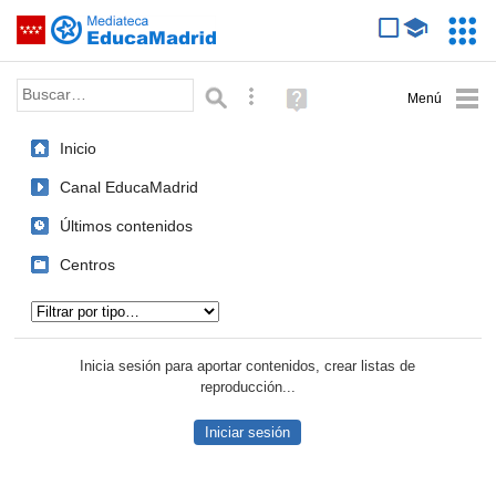
Mediateca de EducaMadrid
Saltar navegación
Servic
Educa
Palabra o frase:
Búsqueda avanzada
Ayuda
(en
ventana
Inicio
nueva)
Canal EducaMadrid
Últimos contenidos
Centros
Tipo de contenido:
Inicia sesión para aportar contenidos, crear listas de
reproducción...
Iniciar sesión