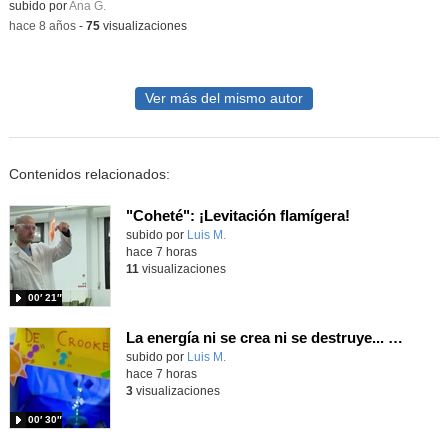
subido por
Ana G.
-
hace 8 años
-
75
visualizaciones
Ver más del mismo autor
Contenidos relacionados:
"Coheté": ¡Levitación flamígera!
Contenido educativo.
subido por
Luis M.
-
hace 7 horas
11
visualizaciones
00′ 21″
La energía ni se crea ni se destruye... ¡se experimenta! El Tierno en la Feria Madrid es Ciencia 2026
Contenido educativo.
subido por
Luis M.
-
hace 7 horas
3
visualizaciones
00′ 30″