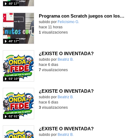
40′ 17″
Programa con Scratch juegos con los partidos del mundial 2026 ganados por España
Contenido educativo.
subido por
Felicisimo G.
-
hace 11 horas
1
visualizaciones
40′ 17″
¿EXISTE O INVENTADA?
Contenido educativo.
subido por
Beatriz B.
-
hace 6 dias
7
visualizaciones
03′ 10″
¿EXISTE O INVENTADA?
Contenido educativo.
subido por
Beatriz B.
-
hace 6 dias
3
visualizaciones
02′ 01″
¿EXISTE O INVENTADA?
Contenido educativo.
subido por
Beatriz B.
-