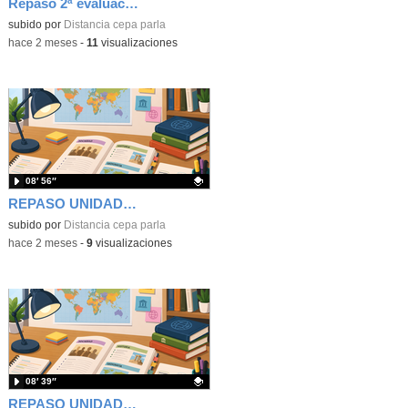
Repaso 2ª evaluación N-I ciencias
Contenido educativo.
subido por
Distancia cepa parla
-
hace 2 meses
-
11
visualizaciones
08′ 56″
REPASO UNIDAD 7. LA EDAD MEDIA
Contenido educativo.
subido por
Distancia cepa parla
-
hace 2 meses
-
9
visualizaciones
08′ 39″
REPASO UNIDAD 6: EL MUNDO CLÁSICO