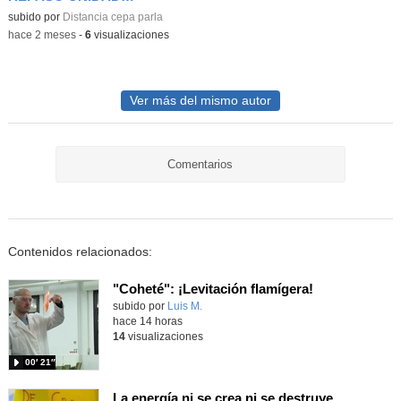
Contenido educativo.
subido por
Distancia cepa parla
-
hace 2 meses
-
6
visualizaciones
Ver más del mismo autor
Comentarios
Contenidos relacionados:
"Coheté": ¡Levitación flamígera!
Contenido educativo.
subido por
Luis M.
-
hace 14 horas
14
visualizaciones
00′ 21″
La energía ni se crea ni se destruye... ¡se experimenta! El Tierno en la Feria Madrid es Ciencia 2026