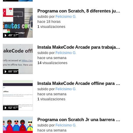
Programa con Scratch, 8 diferentes juegos para vivir la emoción de los partidos de España en el mundial 2026
Contenido educativo.
subido por
Felicisimo G.
-
hace 18 horas
1
visualizaciones
40′ 17″
Instala MakeCode Arcade para trabajar offline en tu tablet, ordenador, Chromebook
Contenido educativo.
subido por
Felicisimo G.
-
hace una semana
14
visualizaciones
00′ 59″
Instala MakeCode Arcade offline para programar grandes juegos sin necesidad de Internet
Contenido educativo.
subido por
Felicisimo G.
-
hace una semana
1
visualizaciones
02′ 07″
Programa con Scratch Jr una barrera que se desplaza para dar sensación de movimiento
Contenido educativo.
subido por
Felicisimo G.
-
hace una semana