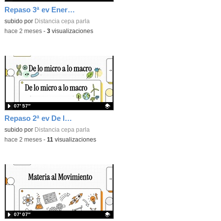
Repaso 3ª ev Energía, Geología, Programación y Digitalización
Contenido educativo.
subido por
Distancia cepa parla
-
hace 2 meses
-
3
visualizaciones
07′ 57″
Repaso 2ª ev De lo micro a lo macro...Célula, Cuerpo humano y Ecología
Contenido educativo.
subido por
Distancia cepa parla
-
hace 2 meses
-
11
visualizaciones
07′ 07″