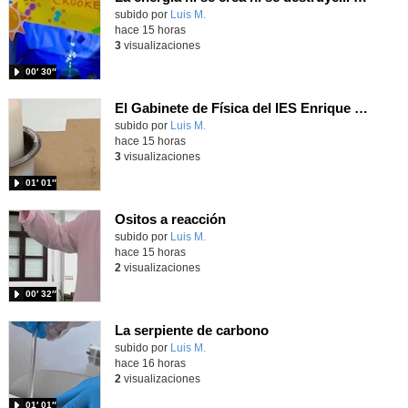
Contenido educativo.
subido por
Luis M.
-
hace 15 horas
3
visualizaciones
00′ 30″
El Gabinete de Física del IES Enrique Tierno Galván de Parla (Curso 25-26)
Contenido educativo.
subido por
Luis M.
-
hace 15 horas
3
visualizaciones
01′ 01″
Ositos a reacción
Contenido educativo.
subido por
Luis M.
-
hace 15 horas
2
visualizaciones
00′ 32″
La serpiente de carbono
Contenido educativo.
subido por
Luis M.
-
hace 16 horas
2
visualizaciones
01′ 01″