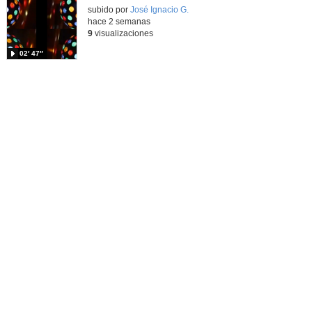
Contenido educativo.
subido por
José Ignacio G.
-
hace 2 semanas
9
visualizaciones
02′ 47″