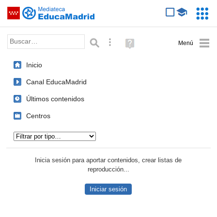
Mediateca de EducaMadrid
Saltar navegación
Servic
Educa
Palabra o frase:
Búsqueda avanzada
Ayuda
(en
ventana
Inicio
nueva)
Canal EducaMadrid
Últimos contenidos
Centros
Tipo de contenido:
Inicia sesión para aportar contenidos, crear listas de
reproducción...
Iniciar sesión