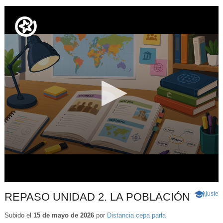
Ajuste
d
REPASO UNIDAD 2. LA POBLACIÓN
-
p
Contenid
educativ
Subido el
15 de mayo de 2026
por
Distancia cepa parla