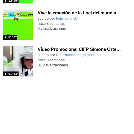
12′ 30″
Vive la emoción de la final del mundial 2026, programando con Scratch un juego de toques.
Contenido educativo.
subido por
Felicisimo G.
-
hace 3 semanas
4
visualizaciones
01′ 0″
Vídeo Promocional CIFP Simone Ortega
Contenido educativo.
subido por
Cifp simoneortega mostoles
-
hace 3 semanas
31
visualizaciones
01′ 44″