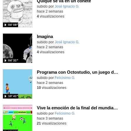
Quique se va en un cohete
Contenido educativo.
subido por
José Ignacio G.
-
hace 2 semanas
4
visualizaciones
04′ 08″
Imagina
Contenido educativo.
subido por
José Ignacio G.
-
hace 2 semanas
4
visualizaciones
04′ 31″
Programa con Octostudio, un juego de 4 personajes ganando la copa del mundo saltando y esquivando rivales.
Contenido educativo.
subido por
Felicisimo G.
-
hace 2 semanas
10
visualizaciones
10′ 41″
Vive la emoción de la final del mundial programando con Scratch, un juego de toques y esquivar contrarios
Contenido educativo.
subido por
Felicisimo G.
-
hace 3 semanas
21
visualizaciones