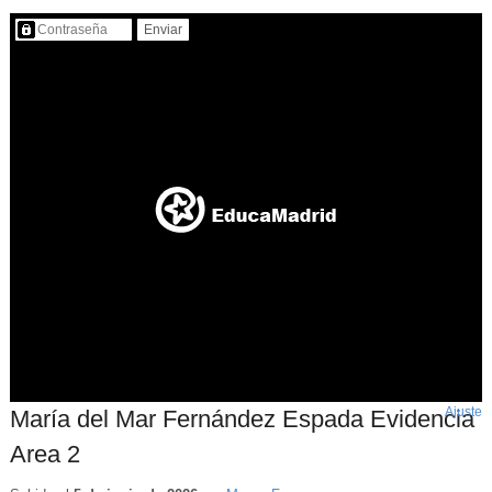
Contenido protegido…
Ajuste
d
María del Mar Fernández Espada Evidencia
p
Area 2