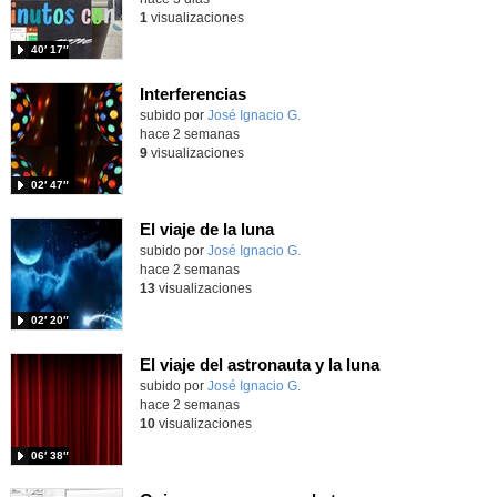
1
visualizaciones
40′ 17″
Interferencias
Contenido educativo.
subido por
José Ignacio G.
-
hace 2 semanas
9
visualizaciones
02′ 47″
El viaje de la luna
Contenido educativo.
subido por
José Ignacio G.
-
hace 2 semanas
13
visualizaciones
02′ 20″
El viaje del astronauta y la luna
Contenido educativo.
subido por
José Ignacio G.
-
hace 2 semanas
10
visualizaciones
06′ 38″