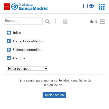
Mediateca de EducaMadrid
Saltar navegación
Servic
Educa
Palabra o frase:
Búsqueda avanzada
Ayuda
(en
ventana
Inicio
nueva)
Canal EducaMadrid
Últimos contenidos
Centros
Tipo de contenido:
Inicia sesión para aportar contenidos, crear listas de
reproducción...
Iniciar sesión