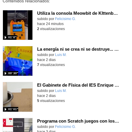
Contenidos relacionados:
Utiliza la consola Meowbit de KIttenbot para jugar con tus programas MakeCode Arcade
Contenido educativo.
subido por
Felicisimo G.
-
hace 24 minutos
2
visualizaciones
01′ 0″
La energía ni se crea ni se destruye... ¡se experimenta! El Tierno en la Feria Madrid es Ciencia 2026
Contenido educativo.
subido por
Luis M.
-
hace 2 dias
7
visualizaciones
00′ 30″
El Gabinete de Física del IES Enrique Tierno Galván de Parla (Curso 25-26)
Contenido educativo.
subido por
Luis M.
-
hace 2 dias
5
visualizaciones
01′ 01″
Programa con Scratch juegos con los partidos del mundial 2026 ganados por España
Contenido educativo.
subido por
Felicisimo G.
-
hace 3 dias