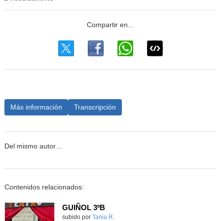
Más información
Transcripción
Del mismo autor…
Contenidos relacionados:
GUIÑOL 3ºB
Contenido educativo.
subido por
Tania R.
-