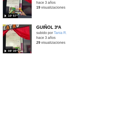
hace 3 años
19
visualizaciones
10′ 57″
GUIÑOL 3ºA
Contenido educativo.
subido por
Tania R.
-
hace 3 años
29
visualizaciones
08′ 35″