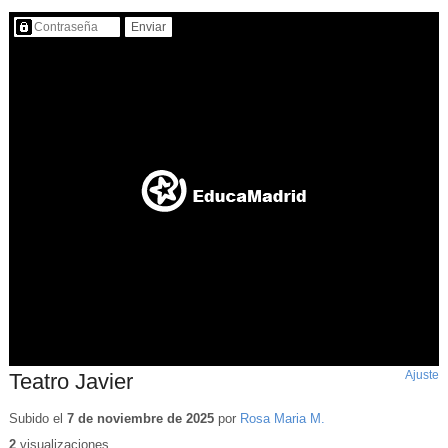
Contenido protegido…
Ajuste
d
Teatro Javier
p
Subido el
7 de noviembre de 2025
por
Rosa Maria M.
2
visualizaciones