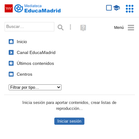
Mediateca de EducaMadrid
Saltar navegación
Servic
Educa
Palabra o frase:
Búsqueda avanzada
Ayuda
(en
ventana
Inicio
nueva)
Canal EducaMadrid
Últimos contenidos
Centros
Tipo de contenido:
Inicia sesión para aportar contenidos, crear listas de
reproducción...
Iniciar sesión