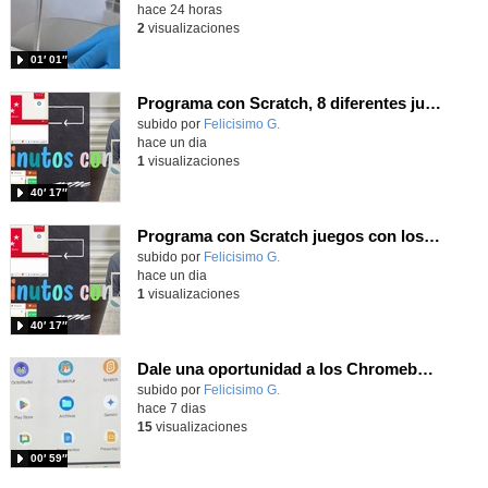
hace 24 horas
2
visualizaciones
01′ 01″
Programa con Scratch, 8 diferentes juegos para vivir la emoción de los partidos de España en el mundial 2026
Contenido educativo.
subido por
Felicisimo G.
-
hace un dia
1
visualizaciones
40′ 17″
Programa con Scratch juegos con los partidos del mundial 2026 ganados por España
Contenido educativo.
subido por
Felicisimo G.
-
hace un dia
1
visualizaciones
40′ 17″
Dale una oportunidad a los Chromebooks y utiliza un proyector para realizar talleres si no tienes pantallas táctiles
Contenido educativo.
subido por
Felicisimo G.
-
hace 7 dias
15
visualizaciones
00′ 59″