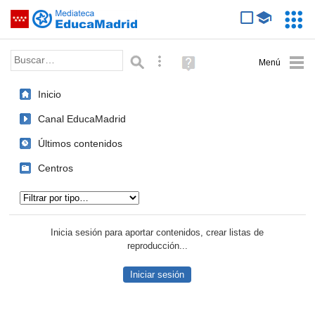
Mediateca de EducaMadrid
Saltar navegación
Servic
Educa
Palabra o frase:
Búsqueda avanzada
Ayuda
(en
ventana
Inicio
nueva)
Canal EducaMadrid
Últimos contenidos
Centros
Tipo de contenido:
Inicia sesión para aportar contenidos, crear listas de
reproducción...
Iniciar sesión