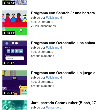
00′ 14″
Programa con Scratch Jr una barrera que se desplaza para dar sensación de movimiento
Contenido educativo.
subido por
Felicisimo G.
-
hace 2 semanas
23
visualizaciones
06′ 50″
Programa con Octostudio, una animación utilizando la cámara para una foto y audio y texto para comunicar.
Contenido educativo.
subido por
Felicisimo G.
-
hace 2 semanas
4
visualizaciones
01′ 0″
Programa con Octostudio, un juego de Educación Víal cruzando un paso de cebra.
Contenido educativo.
subido por
Felicisimo G.
-
hace 2 semanas
5
visualizaciones
01′ 0″
Jurel barrado Caranx ruber (Bloch, 1793)
Contenido educativo.
subido por
Fernando L.
-