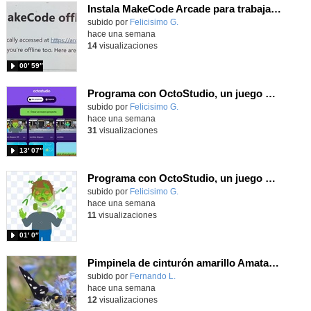
Instala MakeCode Arcade para trabajar offline en tu tablet, ordenador, Chromebook
Contenido educativo.
subido por
Felicisimo G.
-
hace una semana
14
visualizaciones
00′ 59″
Programa con OctoStudio, un juego de disparos contra Zombies con un cargador basado en el House of the dead
Contenido educativo.
subido por
Felicisimo G.
-
hace una semana
31
visualizaciones
13′ 07″
Programa con OctoStudio, un juego homenajeando al House of the dead con Zombies
Contenido educativo.
subido por
Felicisimo G.
-
hace una semana
11
visualizaciones
01′ 0″
Pimpinela de cinturón amarillo Amata phegea (Linnaeus, 1758)
Contenido educativo.
subido por
Fernando L.
-
hace una semana
12
visualizaciones