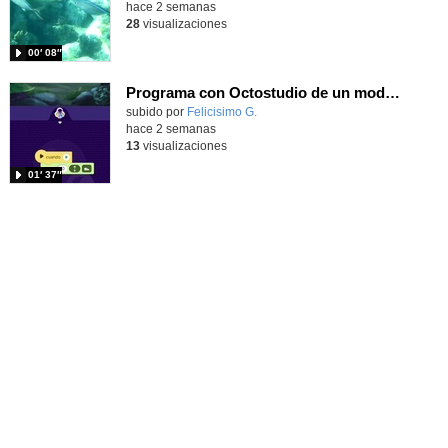
hace 2 semanas
28
visualizaciones
00′ 08″
Programa con Octostudio de un modo sencillo, offline y gratuito
Contenido educativo.
subido por
Felicisimo G.
-
hace 2 semanas
13
visualizaciones
01′ 37″