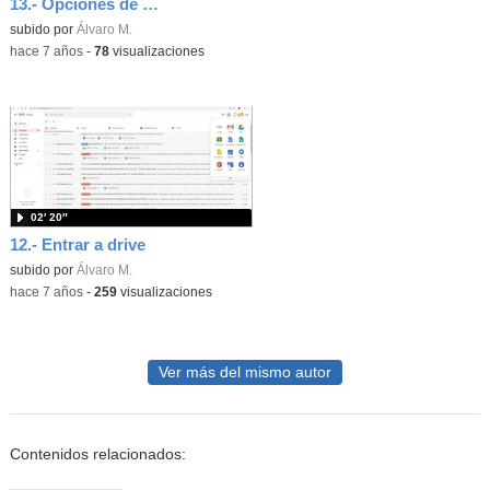
13.- Opciones de drive
subido por
Álvaro M.
-
hace 7 años
-
78
visualizaciones
02′ 20″
12.- Entrar a drive
subido por
Álvaro M.
-
hace 7 años
-
259
visualizaciones
Ver más del mismo autor
Contenidos relacionados: