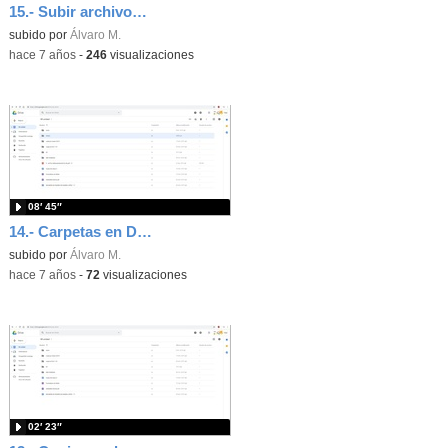
15.- Subir archivos y carpetas
subido por
Álvaro M.
-
hace 7 años
-
246
visualizaciones
08′ 45″
14.- Carpetas en Drive
subido por
Álvaro M.
-
hace 7 años
-
72
visualizaciones
02′ 23″