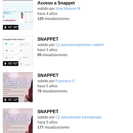
Acceso a Snappet
Contenido educativo.
subido por
Jose Manuel M.
-
hace 4 años
125
visualizaciones
01′ 30″
SNAPPET
subido por
Cp juanramonjimenez madrid
-
hace 5 años
95
visualizaciones
02′ 02″
SNAPPET
Contenido educativo.
subido por
Francisca G.
-
hace 5 años
75
visualizaciones
01′ 12″
SNAPPET
Contenido educativo.
subido por
Cp salvadordali fuenlabrada
-
hace 5 años
177
visualizaciones