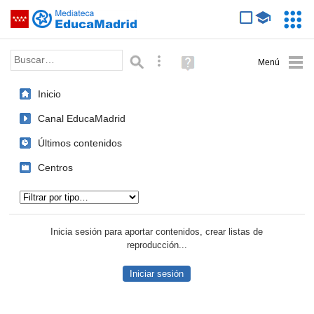
Mediateca de EducaMadrid
Saltar navegación
Servic
Educa
Palabra o frase:
Búsqueda avanzada
Ayuda
(en
ventana
Inicio
nueva)
Canal EducaMadrid
Últimos contenidos
Centros
Tipo de contenido:
Inicia sesión para aportar contenidos, crear listas de
reproducción...
Iniciar sesión