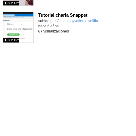
01′ 12″
Tutorial charla Snappet
subido por
Cp tomasyvaliente velilla
-
hace 6 años
67
visualizaciones
01′ 16″