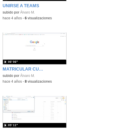
UNIRSE A TEAMS
subido por
Álvaro M.
-
hace 4 años
-
6
visualizaciones
06′ 06″
MATRICULAR CURSO INNOVACIÓN Y FORMACIÓN
subido por
Álvaro M.
-
hace 4 años
-
8
visualizaciones
05′ 11″