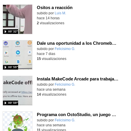
Ositos a reacción
Contenido educativo.
subido por
Luis M.
-
hace 14 horas
2
visualizaciones
00′ 32″
Dale una oportunidad a los Chromebooks y utiliza un proyector para realizar talleres si no tienes pantallas táctiles
Contenido educativo.
subido por
Felicisimo G.
-
hace 7 dias
15
visualizaciones
00′ 59″
Instala MakeCode Arcade para trabajar offline en tu tablet, ordenador, Chromebook
Contenido educativo.
subido por
Felicisimo G.
-
hace una semana
14
visualizaciones
00′ 59″
Programa con OctoStudio, un juego homenajeando al House of the dead con Zombies
Contenido educativo.
subido por
Felicisimo G.
-
hace una semana
11
visualizaciones