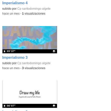
Imperialismo 4
Contenido educativo.
subido por
Cp santodomingo algete
-
hace un mes
-
1
visualizaciones
05′ 37″
Imperialismo 3
Contenido educativo.
subido por
Cp santodomingo algete
-
hace un mes
-
3
visualizaciones
06′ 07″