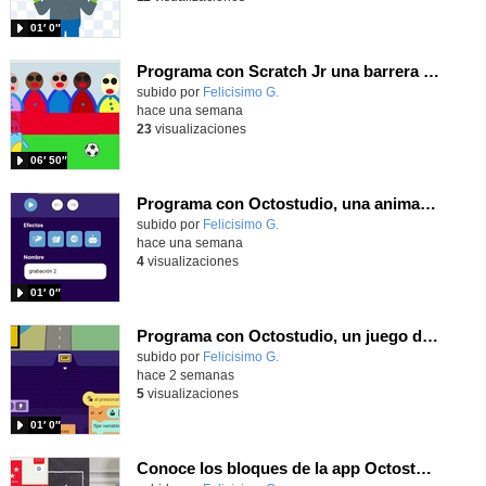
01′ 0″
Programa con Scratch Jr una barrera que se desplaza para dar sensación de movimiento
Contenido educativo.
subido por
Felicisimo G.
-
hace una semana
23
visualizaciones
06′ 50″
Programa con Octostudio, una animación utilizando la cámara para una foto y audio y texto para comunicar.
Contenido educativo.
subido por
Felicisimo G.
-
hace una semana
4
visualizaciones
01′ 0″
Programa con Octostudio, un juego de Educación Víal cruzando un paso de cebra.
Contenido educativo.
subido por
Felicisimo G.
-
hace 2 semanas
5
visualizaciones
01′ 0″
Conoce los bloques de la app Octostudio, gratuito, offline y para tu tablet y móvil - Contenido educativo