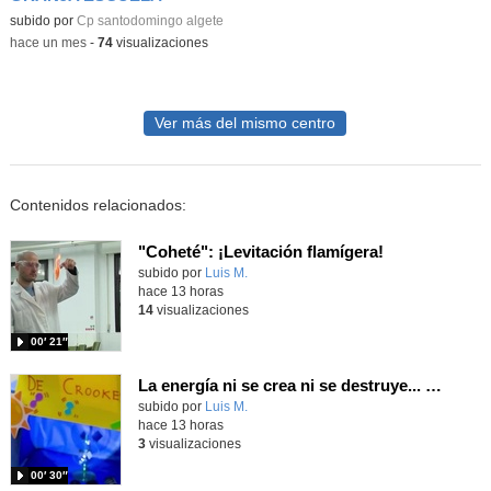
subido por
Cp santodomingo algete
-
hace un mes
-
74
visualizaciones
Ver más del mismo centro
Contenidos relacionados:
"Coheté": ¡Levitación flamígera!
Contenido educativo.
subido por
Luis M.
-
hace 13 horas
14
visualizaciones
00′ 21″
La energía ni se crea ni se destruye... ¡se experimenta! El Tierno en la Feria Madrid es Ciencia 2026
Contenido educativo.
subido por
Luis M.
-
hace 13 horas
3
visualizaciones
00′ 30″