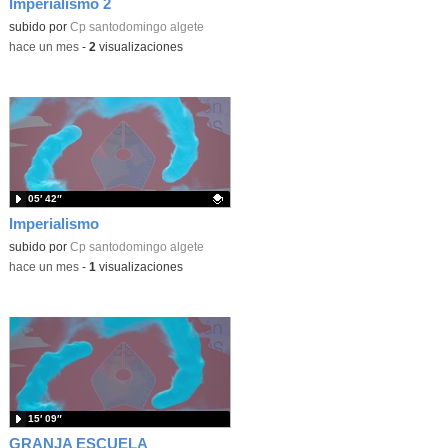
Imperialismo 2
Contenido educativo.
subido por
Cp santodomingo algete
-
hace un mes
-
2
visualizaciones
05′ 42″
Imperialismo
Contenido educativo.
subido por
Cp santodomingo algete
-
hace un mes
-
1
visualizaciones
15′ 09″
GRANJA ESCUELA