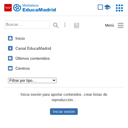
Mediateca de EducaMadrid
Saltar navegación
Servic
Educa
Palabra o frase:
Búsqueda avanzada
Ayuda
(en
ventana
Inicio
nueva)
Canal EducaMadrid
Últimos contenidos
Centros
Tipo de contenido:
Inicia sesión para aportar contenidos, crear listas de
reproducción...
Iniciar sesión