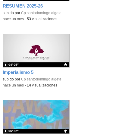
RESUMEN 2025-26
subido por
Cp santodomingo algete
-
hace un mes
-
53
visualizaciones
04′ 05″
Imperialismo 5
Contenido educativo.
subido por
Cp santodomingo algete
-
hace un mes
-
14
visualizaciones
05′ 22″