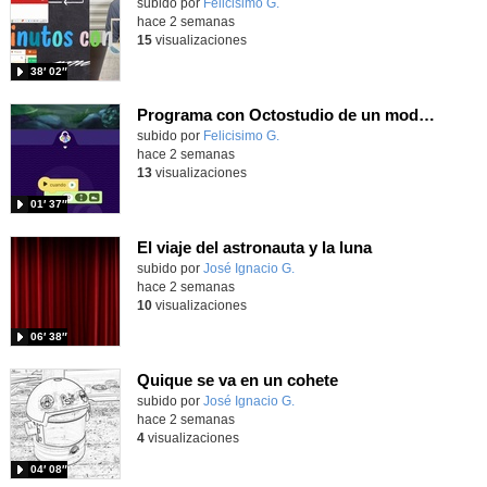
Contenido educativo.
subido por
Felicisimo G.
-
hace 2 semanas
15
visualizaciones
38′ 02″
Programa con Octostudio de un modo sencillo, offline y gratuito
Contenido educativo.
subido por
Felicisimo G.
-
hace 2 semanas
13
visualizaciones
01′ 37″
El viaje del astronauta y la luna
Contenido educativo.
subido por
José Ignacio G.
-
hace 2 semanas
10
visualizaciones
06′ 38″
Quique se va en un cohete
Contenido educativo.
subido por
José Ignacio G.
-
hace 2 semanas
4
visualizaciones
04′ 08″