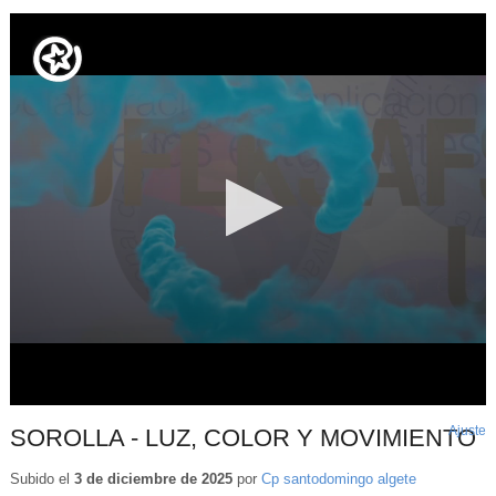
Ajuste
d
SOROLLA - LUZ, COLOR Y MOVIMIENTO
p
Subido el
3 de diciembre de 2025
por
Cp santodomingo algete