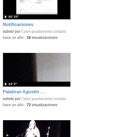
00′ 25″
Notificaciones
subido por
Cpee guadarrama coslada
-
hace un año
-
16
visualizaciones
04′ 0″
Palabras Agustín presentación videoclip "Valgo como tú"
subido por
Cpee guadarrama coslada
-
hace un año
-
72
visualizaciones