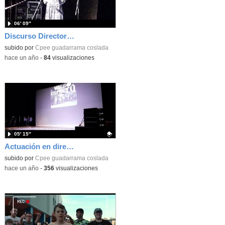
06′ 09″
Discurso Directora y autoridades acto presentación "Valgo como tú"
subido por
Cpee guadarrama coslada
-
hace un año
-
84
visualizaciones
05′ 15″
Actuación en directo de "Valgo como tú"
Contenido educativo.
subido por
Cpee guadarrama coslada
-
hace un año
-
356
visualizaciones