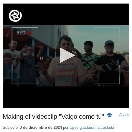
Ajuste
d
Making of videoclip "Valgo como tú"
-
p
Contenido
educativo
Subido el
3 de diciembre de 2024
por
Cpee guadarrama coslada