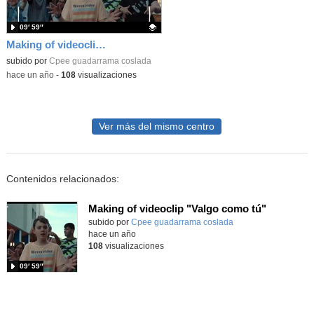
09′ 59″
Making of videoclip "Valgo como tú"
Contenido educativo.
subido por
Cpee guadarrama coslada
-
hace un año
-
108
visualizaciones
Ver más del mismo centro
Contenidos relacionados:
Making of videoclip "Valgo como tú"
Contenido educativo.
subido por
Cpee guadarrama coslada
-
hace un año
108
visualizaciones
09′ 59″