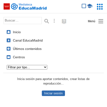
Mediateca de EducaMadrid
Saltar navegación
Servic
Educa
Palabra o frase:
Búsqueda avanzada
Ayuda
(en
ventana
Inicio
nueva)
Canal EducaMadrid
Últimos contenidos
Centros
Tipo de contenido:
Inicia sesión para aportar contenidos, crear listas de
reproducción...
Iniciar sesión