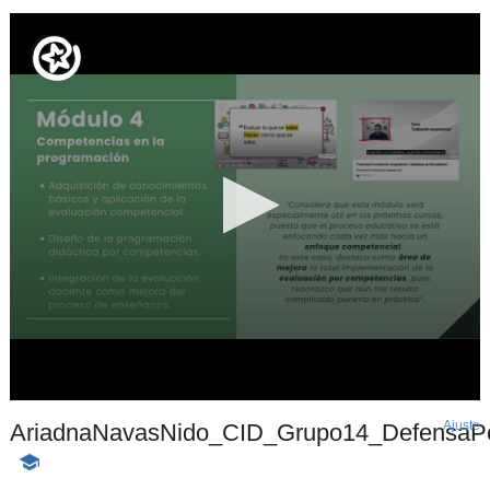
Ajuste
d
AriadnaNavasNido_CID_Grupo14_DefensaPor
p
-
Contenido