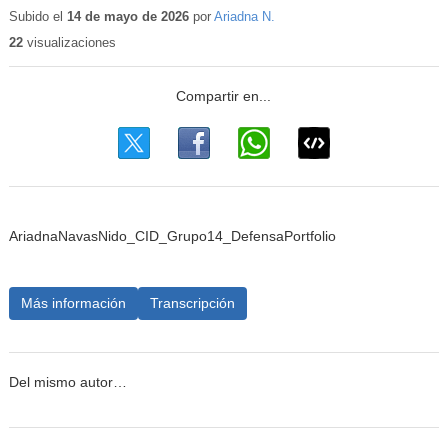
educativo
Subido el
14 de mayo de 2026
por
Ariadna N.
22
visualizaciones
AriadnaNavasNido_CID_Grupo14_DefensaPortfolio
Más información
Transcripción
Del mismo autor…