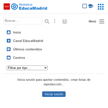
Mediateca de EducaMadrid
Saltar navegación
Servic
Educa
Palabra o frase:
Búsqueda avanzada
Ayuda
(en
ventana
Inicio
nueva)
Canal EducaMadrid
Últimos contenidos
Centros
Tipo de contenido:
Inicia sesión para aportar contenidos, crear listas de
reproducción...
Iniciar sesión