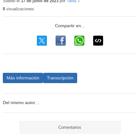
educativo
Subido el
17 de junio de 2023
por
Tania J.
8
visualizaciones
Más información
Transcripción
Del mismo autor…
Comentarios