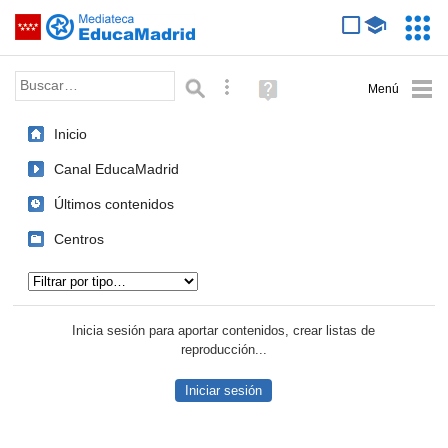
Mediateca de EducaMadrid
Saltar navegación
Servic
Educa
Palabra o frase:
Búsqueda avanzada
Ayuda
(en
ventana
Inicio
nueva)
Canal EducaMadrid
Últimos contenidos
Centros
Tipo de contenido:
Inicia sesión para aportar contenidos, crear listas de
reproducción...
Iniciar sesión