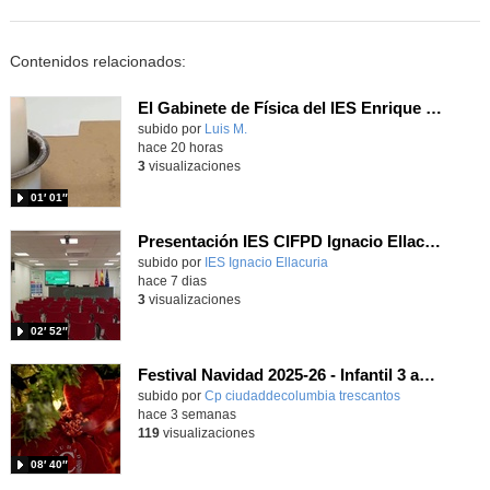
Contenidos relacionados:
El Gabinete de Física del IES Enrique Tierno Galván de Parla (Curso 25-26)
Contenido educativo.
subido por
Luis M.
-
hace 20 horas
3
visualizaciones
01′ 01″
Presentación IES CIFPD Ignacio Ellacuría
Contenido educativo.
subido por
IES Ignacio Ellacuria
-
hace 7 dias
3
visualizaciones
02′ 52″
Festival Navidad 2025-26 - Infantil 3 años
subido por
Cp ciudaddecolumbia trescantos
-
hace 3 semanas
119
visualizaciones
08′ 40″