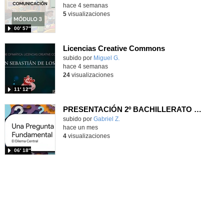
hace 4 semanas
5
visualizaciones
00′ 57″
Licencias Creative Commons
Contenido educativo.
subido por
Miguel G.
-
hace 4 semanas
24
visualizaciones
11′ 12″
PRESENTACIÓN 2º BACHILLERATO UD3
Contenido educativo.
subido por
Gabriel Z.
-
hace un mes
4
visualizaciones
06′ 18″