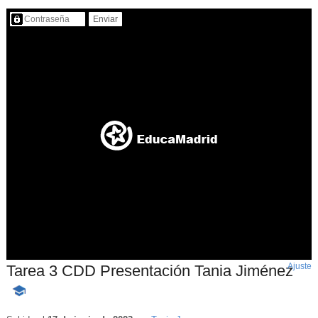
Contenido protegido…
Ajuste
d
Tarea 3 CDD Presentación Tania Jiménez
p
-
Contenido