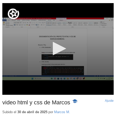
Ajuste
d
video html y css de Marcos
-
p
Contenido
educativo
Subido el
30 de abril de 2025
por
Marcos M.