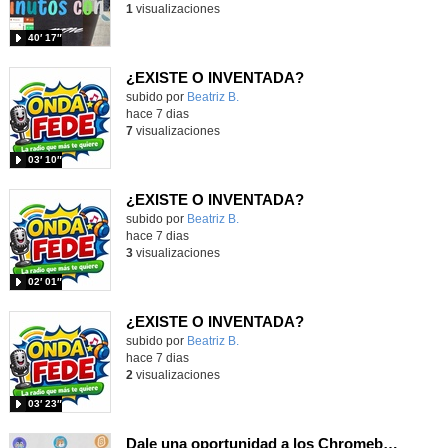
1
visualizaciones
40′ 17″
¿EXISTE O INVENTADA?
Contenido educativo.
subido por
Beatriz B.
-
hace 7 dias
7
visualizaciones
03′ 10″
¿EXISTE O INVENTADA?
Contenido educativo.
subido por
Beatriz B.
-
hace 7 dias
3
visualizaciones
02′ 01″
¿EXISTE O INVENTADA?
Contenido educativo.
subido por
Beatriz B.
-
hace 7 dias
2
visualizaciones
03′ 23″
Dale una oportunidad a los Chromebooks y utiliza un proyector para realizar talleres si no tienes pantallas táctiles