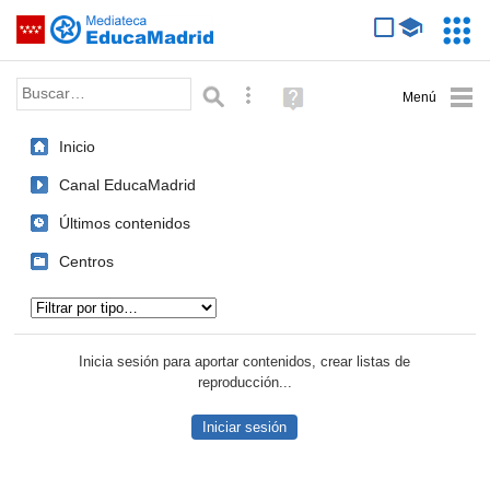
Mediateca de EducaMadrid
Saltar navegación
Servic
Educa
Palabra o frase:
Búsqueda avanzada
Ayuda
(en
ventana
Inicio
nueva)
Canal EducaMadrid
Últimos contenidos
Centros
Tipo de contenido:
Inicia sesión para aportar contenidos, crear listas de
reproducción...
Iniciar sesión