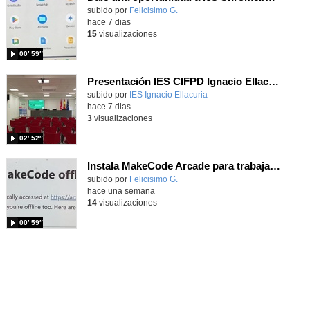
Contenido educativo.
subido por
Felicisimo G.
-
hace 7 dias
15
visualizaciones
00′ 59″
Presentación IES CIFPD Ignacio Ellacuría
Contenido educativo.
subido por
IES Ignacio Ellacuria
-
hace 7 dias
3
visualizaciones
02′ 52″
Instala MakeCode Arcade para trabajar offline en tu tablet, ordenador, Chromebook
Contenido educativo.
subido por
Felicisimo G.
-
hace una semana
14
visualizaciones
00′ 59″