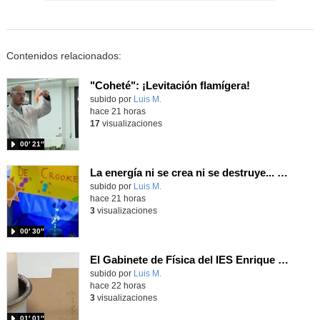
Contenidos relacionados:
"Coheté": ¡Levitación flamígera!
Contenido educativo.
subido por
Luis M.
-
hace 21 horas
17
visualizaciones
00′ 21″
La energía ni se crea ni se destruye... ¡se experimenta! El Tierno en la Feria Madrid es Ciencia 2026
Contenido educativo.
subido por
Luis M.
-
hace 21 horas
3
visualizaciones
00′ 30″
El Gabinete de Física del IES Enrique Tierno Galván de Parla (Curso 25-26)
Contenido educativo.
subido por
Luis M.
-
hace 22 horas
3
visualizaciones
01′ 01″