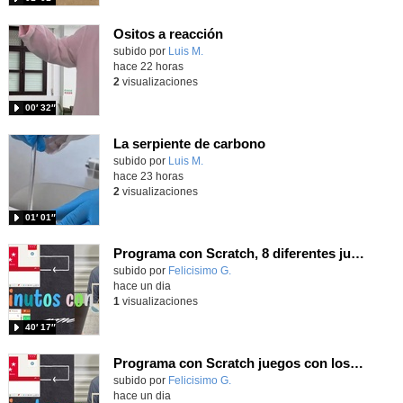
Ositos a reacción
Contenido educativo.
subido por
Luis M.
-
hace 22 horas
2
visualizaciones
00′ 32″
La serpiente de carbono
Contenido educativo.
subido por
Luis M.
-
hace 23 horas
2
visualizaciones
01′ 01″
Programa con Scratch, 8 diferentes juegos para vivir la emoción de los partidos de España en el mundial 2026
Contenido educativo.
subido por
Felicisimo G.
-
hace un dia
1
visualizaciones
40′ 17″
Programa con Scratch juegos con los partidos del mundial 2026 ganados por España
Contenido educativo.
subido por
Felicisimo G.
-
hace un dia