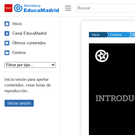
Mediateca de EducaMadrid
Saltar navegación
Palabra o frase:
Inicio
Canal EducaMadrid
Inicio
Centros
I
Últimos contenidos
Volume
50%
Centros
Tipo de contenido:
Inicia sesión para aportar
contenidos, crear listas de
reproducción...
Iniciar sesión