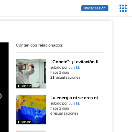
Servic
Iniciar sesión
Educa
Contenidos relacionados:
"Coheté": ¡Levitación flamígera!
Contenido educativo.
subido por
Luis M.
-
hace 2 dias
21
visualizaciones
00′ 21″
La energía ni se crea ni se destruye... ¡se experimenta! El Tierno en la Feria Madrid es Ciencia 2026
Contenido educativo.
subido por
Luis M.
-
hace 2 dias
6
visualizaciones
00′ 30″