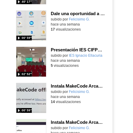
40′ 17″
Dale una oportunidad a los Chromebooks y utiliza un proyector para realizar talleres si no tienes pantallas táctiles
Contenido educativo.
subido por
Felicisimo G.
-
hace una semana
17
visualizaciones
00′ 59″
Presentación IES CIFPD Ignacio Ellacuría
Contenido educativo.
subido por
IES Ignacio Ellacuria
-
hace una semana
5
visualizaciones
02′ 52″
Instala MakeCode Arcade para trabajar offline en tu tablet, ordenador, Chromebook
Contenido educativo.
subido por
Felicisimo G.
-
hace una semana
14
visualizaciones
00′ 59″
Instala MakeCode Arcade offline para programar grandes juegos sin necesidad de Internet
Contenido educativo.
subido por
Felicisimo G.
-
hace una semana