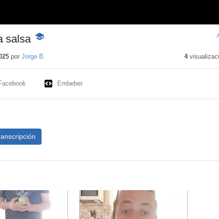
a salsa
-
Contenido
educativo
025
por
Jorge B.
4
visualizac
Facebook
Embeber
ranscripción