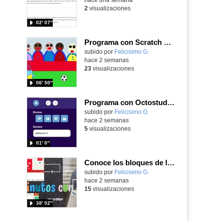
2
visualizaciones
02′ 07″
Programa con Scratch Jr una barrera que se desplaza para dar sensación de movimiento
Contenido educativo.
subido por
Felicisimo G.
-
hace 2 semanas
23
visualizaciones
06′ 50″
Programa con Octostudio, una animación utilizando la cámara para una foto y audio y texto para comunicar.
Contenido educativo.
subido por
Felicisimo G.
-
hace 2 semanas
5
visualizaciones
01′ 0″
Conoce los bloques de la app Octostudio, gratuito, offline y para tu tablet y móvil - Contenido educativo
Contenido educativo.
subido por
Felicisimo G.
-
hace 2 semanas
15
visualizaciones
38′ 02″