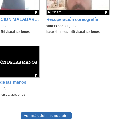
01′ 47″
RECUPERACIÓN MALABARES
Recuperación coreografía
ativo.
e B.
Contenido educativo.
subido por
Jorge B.
-
54
visualizaciones
-
hace 4 meses
-
46
visualizaciones
 de las manos
ativo.
e B.
8
visualizaciones
Ver más del mismo autor