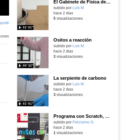
El Gabinete de Física del IES Enrique Tierno Galván de Parla (Curso 25-26)
Contenido educativo.
subido por
Luis M.
-
hace 2 dias
5
visualizaciones
Ajuste
de
01′ 01″
pantalla
iones
Ositos a reacción
Contenido educativo.
subido por
Luis M.
-
hace 2 dias
3
visualizaciones
00′ 32″
La serpiente de carbono
Contenido educativo.
subido por
Luis M.
-
hace 2 dias
3
visualizaciones
01′ 01″
Programa con Scratch, 8 diferentes juegos para vivir la emoción de los partidos de España en el mundial 2026
Contenido educativo.
subido por
Felicisimo G.
-
hace 2 dias
1
visualizaciones