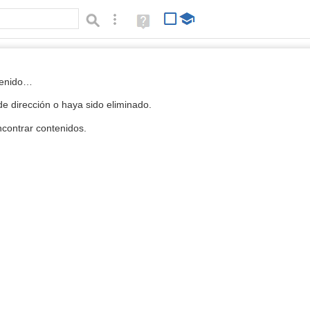
Búsqueda avanzada
Ayuda
(en
ventana
nueva)
 la Mediateca
tenido…
e dirección o haya sido eliminado.
contrar contenidos.