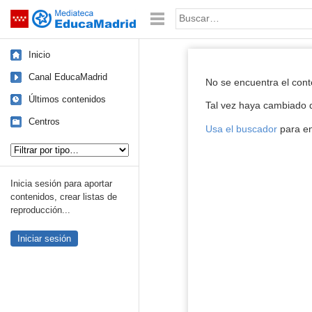
Mediateca de EducaMadrid
Saltar navegación
Palabra o frase:
Inicio
Reproductor de
Canal EducaMadrid
No se encuentra el con
Últimos contenidos
Tal vez haya cambiado d
Centros
Usa el buscador
para en
Tipo de contenido:
Inicia sesión para aportar
contenidos, crear listas de
reproducción...
Iniciar sesión