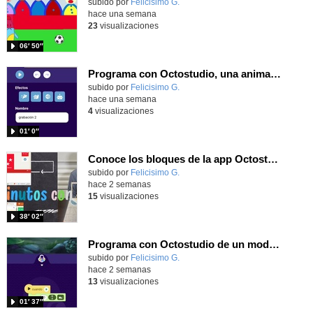
Contenido educativo.
subido por
Felicisimo G.
-
hace una semana
23
visualizaciones
06′ 50″
Programa con Octostudio, una animación utilizando la cámara para una foto y audio y texto para comunicar.
Contenido educativo.
subido por
Felicisimo G.
-
hace una semana
4
visualizaciones
01′ 0″
Conoce los bloques de la app Octostudio, gratuito, offline y para tu tablet y móvil - Contenido educativo
Contenido educativo.
subido por
Felicisimo G.
-
hace 2 semanas
15
visualizaciones
38′ 02″
Programa con Octostudio de un modo sencillo, offline y gratuito
Contenido educativo.
subido por
Felicisimo G.
-
hace 2 semanas
13
visualizaciones
01′ 37″