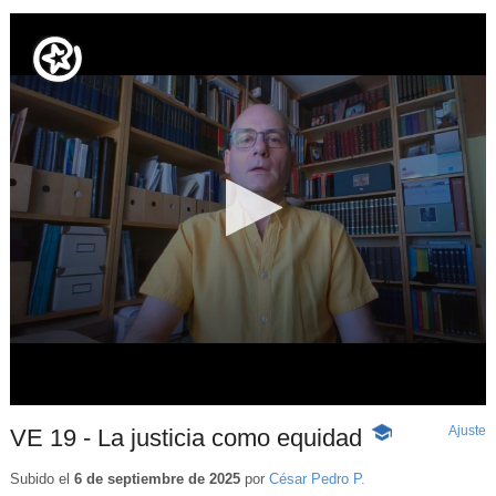
Ajuste
d
VE 19 - La justicia como equidad
-
p
Contenido
educativo
Subido el
6 de septiembre de 2025
por
César Pedro P.