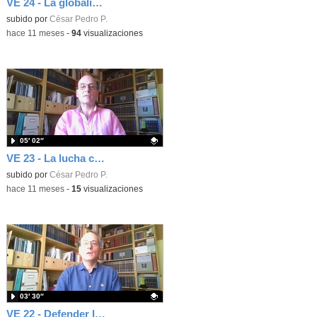
VE 24 - La globalización
Contenido educativo.
subido por
César Pedro P.
-
hace 11 meses
-
94
visualizaciones
05′ 02″
VE 23 - La lucha contra la discriminación
Contenido educativo.
subido por
César Pedro P.
-
hace 11 meses
-
15
visualizaciones
03′ 30″
VE 22 - Defender los derechos humanos