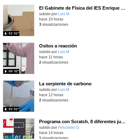
El Gabinete de Física del IES Enrique Tierno Galván de Parla (Curso 25-26)
Contenido educativo.
subido por
Luis M.
-
hace 10 horas
3
visualizaciones
01′ 01″
Ositos a reacción
Contenido educativo.
subido por
Luis M.
-
hace 11 horas
2
visualizaciones
00′ 32″
La serpiente de carbono
Contenido educativo.
subido por
Luis M.
-
hace 12 horas
2
visualizaciones
01′ 01″
Programa con Scratch, 8 diferentes juegos para vivir la emoción de los partidos de España en el mundial 2026
Contenido educativo.
subido por
Felicisimo G.
-
hace 14 horas
1
visualizaciones