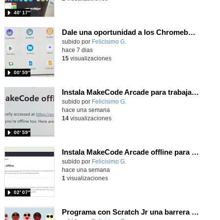
40′ 17″
Dale una oportunidad a los Chromebooks y utiliza un proyector para realizar talleres si no tienes pantallas táctiles
Contenido educativo.
subido por
Felicisimo G.
-
hace 7 dias
15
visualizaciones
00′ 59″
Instala MakeCode Arcade para trabajar offline en tu tablet, ordenador, Chromebook
Contenido educativo.
subido por
Felicisimo G.
-
hace una semana
14
visualizaciones
00′ 59″
Instala MakeCode Arcade offline para programar grandes juegos sin necesidad de Internet
Contenido educativo.
subido por
Felicisimo G.
-
hace una semana
1
visualizaciones
02′ 07″
Programa con Scratch Jr una barrera que se desplaza para dar sensación de movimiento