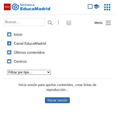
Mediateca de EducaMadrid
Saltar navegación
Servic
Educa
Palabra o frase:
Búsqueda avanzada
Ayuda
(en
ventana
Inicio
nueva)
Canal EducaMadrid
Últimos contenidos
Centros
Tipo de contenido:
Inicia sesión para aportar contenidos, crear listas de
reproducción...
Iniciar sesión