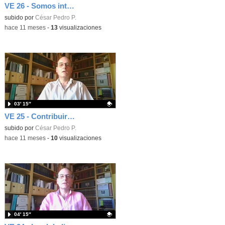
VE 26 - Somos interdependientes y ecodependientes
Contenido educativo.
subido por
César Pedro P.
-
hace 11 meses
-
13
visualizaciones
03′ 15″
VE 25 - Contribuir al bien común
Contenido educativo.
subido por
César Pedro P.
-
hace 11 meses
-
10
visualizaciones
04′ 15″