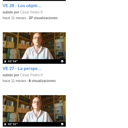
VE 28 - Los objetivos de desarrollo sostenible
Contenido educativo.
subido por
César Pedro P.
-
hace 11 meses
-
37
visualizaciones
03′ 04″
VE 27 - La perspectiva ecosocial
Contenido educativo.
subido por
César Pedro P.
-
hace 11 meses
-
6
visualizaciones
02′ 31″