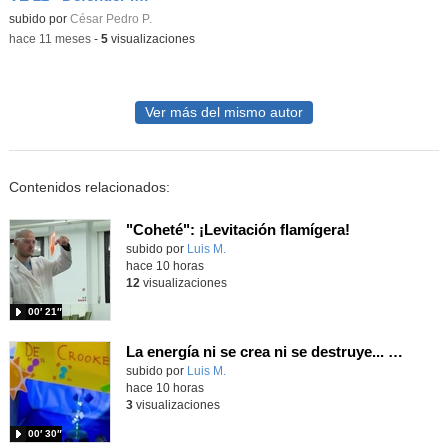
Contenido educativo.
subido por
César Pedro P.
-
hace 11 meses
-
5
visualizaciones
Ver más del mismo autor
Contenidos relacionados:
"Coheté": ¡Levitación flamígera!
Contenido educativo.
subido por
Luis M.
-
hace 10 horas
12
visualizaciones
00′ 21″
La energía ni se crea ni se destruye... ¡se experimenta! El Tierno en la Feria Madrid es Ciencia 2026
Contenido educativo.
subido por
Luis M.
-
hace 10 horas
3
visualizaciones
00′ 30″