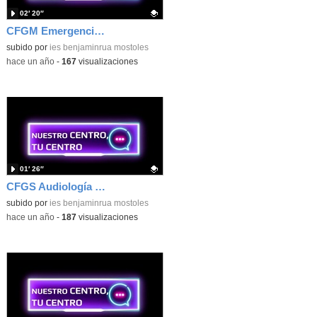
02′ 20″
CFGM Emergencias Sanitarias. IES Benjamín Rúa
Contenido educativo.
subido por
ies benjaminrua mostoles
-
hace un año
-
167
visualizaciones
01′ 26″
CFGS Audiología Protésica. IES Benjamín Rúa
Contenido educativo.
subido por
ies benjaminrua mostoles
-
hace un año
-
187
visualizaciones