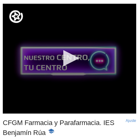
Ajuste
d
CFGM Farmacia y Parafarmacia. IES
p
Benjamín Rúa
-
Contenido