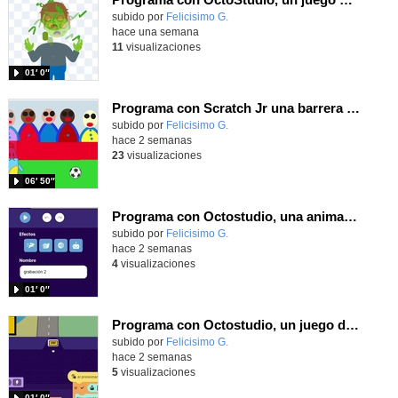
Contenido educativo.
subido por
Felicisimo G.
-
hace una semana
11
visualizaciones
01′ 0″
Programa con Scratch Jr una barrera que se desplaza para dar sensación de movimiento
Contenido educativo.
subido por
Felicisimo G.
-
hace 2 semanas
23
visualizaciones
06′ 50″
Programa con Octostudio, una animación utilizando la cámara para una foto y audio y texto para comunicar.
Contenido educativo.
subido por
Felicisimo G.
-
hace 2 semanas
4
visualizaciones
01′ 0″
Programa con Octostudio, un juego de Educación Víal cruzando un paso de cebra.
Contenido educativo.
subido por
Felicisimo G.
-
hace 2 semanas
5
visualizaciones
01′ 0″