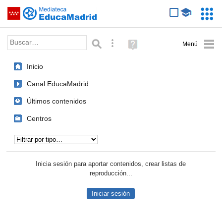
Mediateca de EducaMadrid
Saltar navegación
Servic
Educa
Palabra o frase:
Búsqueda avanzada
Ayuda
(en
ventana
Inicio
nueva)
Canal EducaMadrid
Últimos contenidos
Centros
Tipo de contenido:
Inicia sesión para aportar contenidos, crear listas de
reproducción...
Iniciar sesión