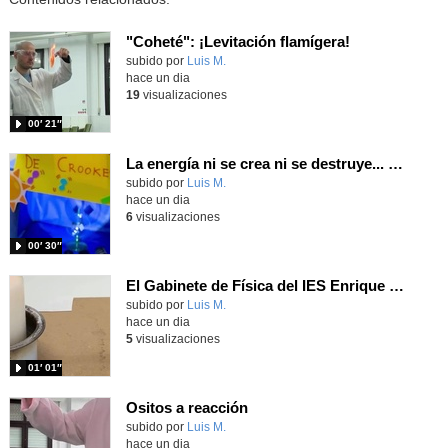
"Coheté": ¡Levitación flamígera!
Contenido educativo.
subido por
Luis M.
-
hace un dia
19
visualizaciones
00′ 21″
La energía ni se crea ni se destruye... ¡se experimenta! El Tierno en la Feria Madrid es Ciencia 2026
Contenido educativo.
subido por
Luis M.
-
hace un dia
6
visualizaciones
00′ 30″
El Gabinete de Física del IES Enrique Tierno Galván de Parla (Curso 25-26)
Contenido educativo.
subido por
Luis M.
-
hace un dia
5
visualizaciones
01′ 01″
Ositos a reacción
Contenido educativo.
subido por
Luis M.
-
hace un dia