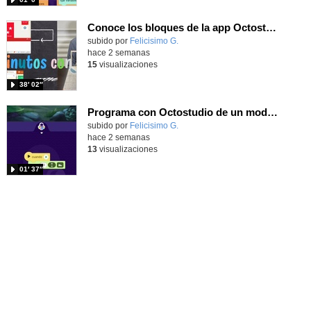
Conoce los bloques de la app Octostudio, gratuito, offline y para tu tablet y móvil - Contenido educativo
Contenido educativo.
subido por
Felicisimo G.
-
hace 2 semanas
15
visualizaciones
38′ 02″
Programa con Octostudio de un modo sencillo, offline y gratuito
Contenido educativo.
subido por
Felicisimo G.
-
hace 2 semanas
13
visualizaciones
01′ 37″