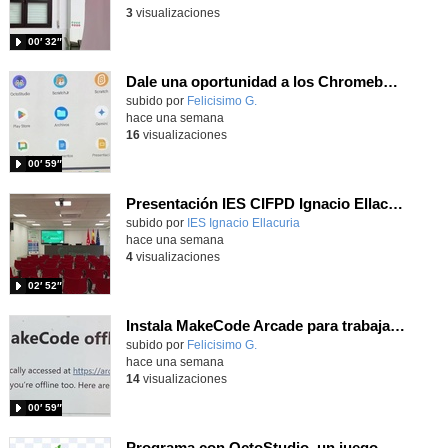
3
visualizaciones
00′ 32″
Dale una oportunidad a los Chromebooks y utiliza un proyector para realizar talleres si no tienes pantallas táctiles
Contenido educativo.
subido por
Felicisimo G.
-
hace una semana
16
visualizaciones
00′ 59″
Presentación IES CIFPD Ignacio Ellacuría
Contenido educativo.
subido por
IES Ignacio Ellacuria
-
hace una semana
4
visualizaciones
02′ 52″
Instala MakeCode Arcade para trabajar offline en tu tablet, ordenador, Chromebook
Contenido educativo.
subido por
Felicisimo G.
-
hace una semana
14
visualizaciones
00′ 59″
Programa con OctoStudio, un juego homenajeando al House of the dead con Zombies