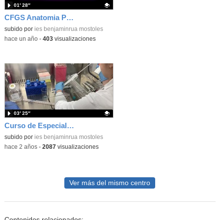
01′ 28″
CFGS Anatomia Patológica y Citodiagnóstico. IES Benjamín Rúa
Contenido educativo.
subido por
ies benjaminrua mostoles
-
hace un año
-
403
visualizaciones
03′ 25″
Curso de Especialización de Cultivos Celulares
Contenido educativo.
subido por
ies benjaminrua mostoles
-
hace 2 años
-
2087
visualizaciones
Ver más del mismo centro
Contenidos relacionados: