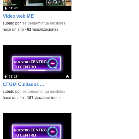
01′ 49″
Video web ME
subido por
ies benjaminrua mostoles
-
hace un año
-
62
visualizaciones
01′ 16″
CFGM Cuidados Auxiliares de Enfermería. IES Benjamín Rúa
Contenido educativo.
subido por
ies benjaminrua mostoles
-
hace un año
-
187
visualizaciones