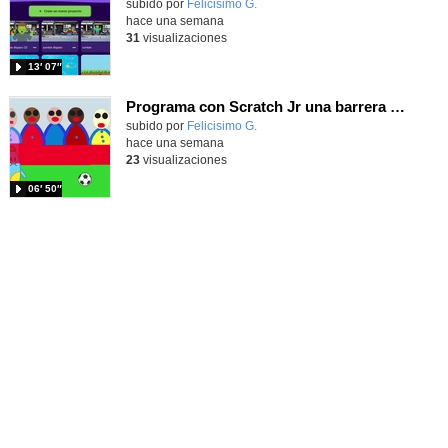
Contenido educativo.
subido por
Felicisimo G.
-
hace una semana
31
visualizaciones
13′ 07″
Programa con Scratch Jr una barrera que se desplaza para dar sensación de movimiento
Contenido educativo.
subido por
Felicisimo G.
-
hace una semana
23
visualizaciones
06′ 50″