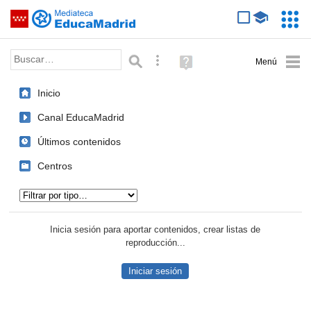
Mediateca de EducaMadrid
Saltar navegación
Servic
Educa
Palabra o frase:
Búsqueda avanzada
Ayuda
(en
ventana
Inicio
nueva)
Canal EducaMadrid
Últimos contenidos
Centros
Tipo de contenido:
Inicia sesión para aportar contenidos, crear listas de
reproducción...
Iniciar sesión