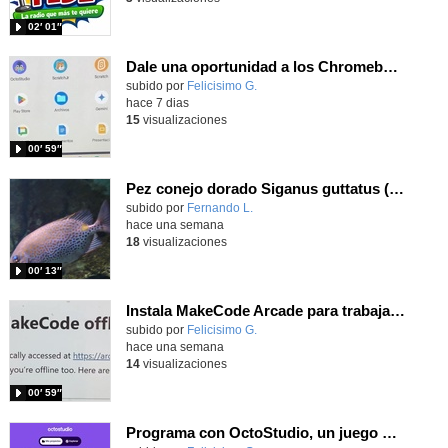
02′ 01″
Dale una oportunidad a los Chromebooks y utiliza un proyector para realizar talleres si no tienes pantallas táctiles
Contenido educativo.
subido por
Felicisimo G.
-
hace 7 dias
15
visualizaciones
00′ 59″
Pez conejo dorado Siganus guttatus (Bloch, 1786)
Contenido educativo.
subido por
Fernando L.
-
hace una semana
18
visualizaciones
00′ 13″
Instala MakeCode Arcade para trabajar offline en tu tablet, ordenador, Chromebook
Contenido educativo.
subido por
Felicisimo G.
-
hace una semana
14
visualizaciones
00′ 59″
Programa con OctoStudio, un juego de disparos contra Zombies con un cargador basado en el House of the dead