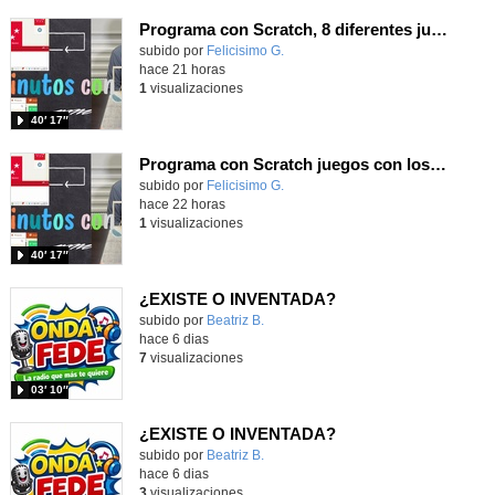
Programa con Scratch, 8 diferentes juegos para vivir la emoción de los partidos de España en el mundial 2026
Contenido educativo.
subido por
Felicisimo G.
-
hace 21 horas
1
visualizaciones
40′ 17″
Programa con Scratch juegos con los partidos del mundial 2026 ganados por España
Contenido educativo.
subido por
Felicisimo G.
-
hace 22 horas
1
visualizaciones
40′ 17″
¿EXISTE O INVENTADA?
Contenido educativo.
subido por
Beatriz B.
-
hace 6 dias
7
visualizaciones
03′ 10″
¿EXISTE O INVENTADA?
Contenido educativo.
subido por
Beatriz B.
-
hace 6 dias
3
visualizaciones