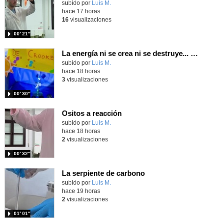
Contenido educativo.
subido por
Luis M.
-
hace 17 horas
16
visualizaciones
00′ 21″
La energía ni se crea ni se destruye... ¡se experimenta! El Tierno en la Feria Madrid es Ciencia 2026
Contenido educativo.
subido por
Luis M.
-
hace 18 horas
3
visualizaciones
00′ 30″
Ositos a reacción
Contenido educativo.
subido por
Luis M.
-
hace 18 horas
2
visualizaciones
00′ 32″
La serpiente de carbono
Contenido educativo.
subido por
Luis M.
-
hace 19 horas
2
visualizaciones
01′ 01″