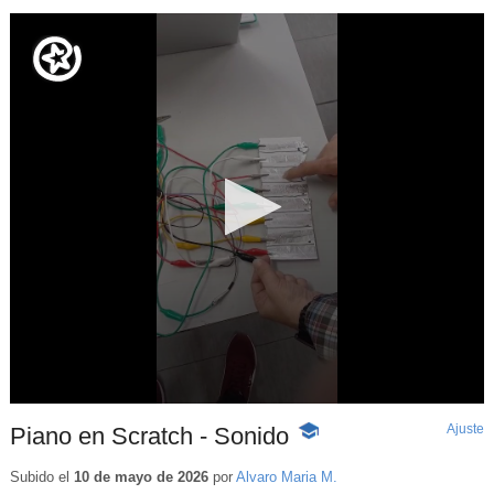
Ajuste
d
Piano en Scratch - Sonido
-
p
Contenido
educativo
Subido el
10 de mayo de 2026
por
Alvaro Maria M.