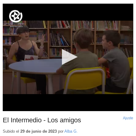
Ajuste
d
El Intermedio - Los amigos
p
Subido el
29 de junio de 2023
por
Alba G.