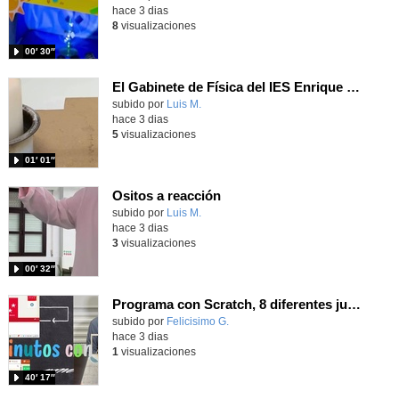
hace 3 dias
8
visualizaciones
00′ 30″
El Gabinete de Física del IES Enrique Tierno Galván de Parla (Curso 25-26)
Contenido educativo.
subido por
Luis M.
-
hace 3 dias
5
visualizaciones
01′ 01″
Ositos a reacción
Contenido educativo.
subido por
Luis M.
-
hace 3 dias
3
visualizaciones
00′ 32″
Programa con Scratch, 8 diferentes juegos para vivir la emoción de los partidos de España en el mundial 2026
Contenido educativo.
subido por
Felicisimo G.
-
hace 3 dias
1
visualizaciones
40′ 17″