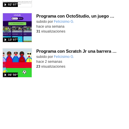
02′ 07″
Programa con OctoStudio, un juego de disparos contra Zombies con un cargador basado en el House of the dead
Contenido educativo.
subido por
Felicisimo G.
-
hace una semana
31
visualizaciones
13′ 07″
Programa con Scratch Jr una barrera que se desplaza para dar sensación de movimiento
Contenido educativo.
subido por
Felicisimo G.
-
hace 2 semanas
23
visualizaciones
06′ 50″