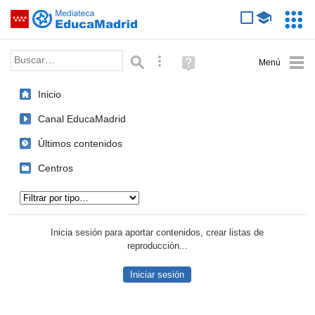
Mediateca de EducaMadrid
Saltar navegación
Servic
Educa
Palabra o frase:
Búsqueda avanzada
Ayuda
(en
ventana
Inicio
nueva)
Canal EducaMadrid
Últimos contenidos
Centros
Tipo de contenido:
Inicia sesión para aportar contenidos, crear listas de
reproducción...
Iniciar sesión