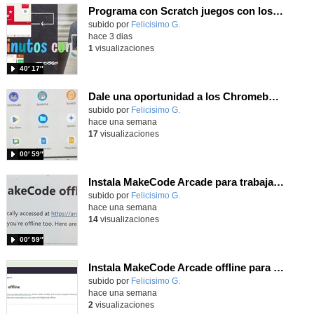
Programa con Scratch juegos con los partidos del mundial 2026 ganados por España
Contenido educativo.
subido por
Felicisimo G.
-
hace 3 dias
1
visualizaciones
40′ 17″
Dale una oportunidad a los Chromebooks y utiliza un proyector para realizar talleres si no tienes pantallas táctiles
Contenido educativo.
subido por
Felicisimo G.
-
hace una semana
17
visualizaciones
00′ 59″
Instala MakeCode Arcade para trabajar offline en tu tablet, ordenador, Chromebook
Contenido educativo.
subido por
Felicisimo G.
-
hace una semana
14
visualizaciones
00′ 59″
Instala MakeCode Arcade offline para programar grandes juegos sin necesidad de Internet
Contenido educativo.
subido por
Felicisimo G.
-
hace una semana
2
visualizaciones