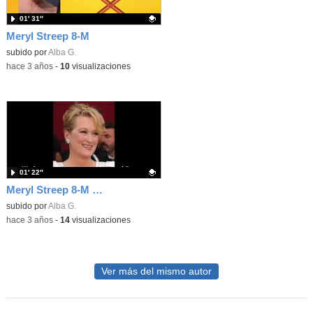
01′ 31″
Meryl Streep 8-M
Contenido educativo.
subido por
Alba G.
-
hace 3 años
-
10
visualizaciones
01′ 22″
Meryl Streep 8-M English
Contenido educativo.
subido por
Alba G.
-
hace 3 años
-
14
visualizaciones
Ver más del mismo autor