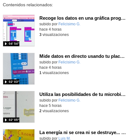
Contenidos relacionados:
Recoge los datos en una gráfica programando tu placa microbit con MakeCode y conoce la Tª y nivel de luz en este eclipse
Contenido educativo.
subido por
Felicisimo G.
-
hace 4 horas
3
visualizaciones
04′ 54″
Mide datos en directo usando tu placa microbit y programando con MakeCode dos placas conectadas por radio
Contenido educativo.
subido por
Felicisimo G.
-
hace 4 horas
1
visualizaciones
02′ 03″
Utiliza las posibilidades de tu microbit programando com MakeCode para medir temperatura y nivel de luz con Datalogger
Contenido educativo.
subido por
Felicisimo G.
-
hace 5 horas
2
visualizaciones
02′ 05″
La energía ni se crea ni se destruye... ¡se experimenta! El Tierno en la Feria Madrid es Ciencia 2026
Contenido educativo.
subido por
Luis M.
-