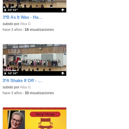
03′ 02″
3ºB As It Was - Harry Styles
Contenido educativo.
subido por
Alba G.
-
hace 3 años
-
15
visualizaciones
04′ 04″
3ºA Shake If Off - Taylor Swift
Contenido educativo.
subido por
Alba G.
-
hace 3 años
-
33
visualizaciones