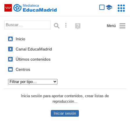
Mediateca de EducaMadrid
Saltar navegación
Servic
Educa
Palabra o frase:
Búsqueda avanzada
Ayuda
(en
ventana
Inicio
nueva)
Canal EducaMadrid
Últimos contenidos
Centros
Tipo de contenido:
Inicia sesión para aportar contenidos, crear listas de
reproducción...
Iniciar sesión