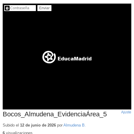
Contenido protegido…
Ajuste
d
Bocos_Almudena_EvidenciaÁrea_5
p
Subido el
12 de junio de 2026
por
Almudena B.
6
visualizaciones