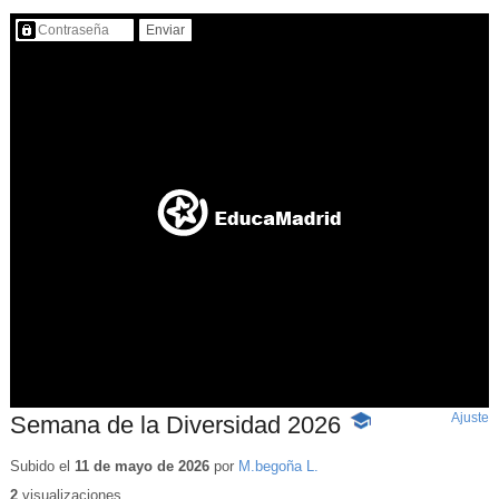
Contenido protegido…
Ajuste
d
Semana de la Diversidad 2026
-
p
Contenido
educativo
Subido el
11 de mayo de 2026
por
M.begoña L.
2
visualizaciones