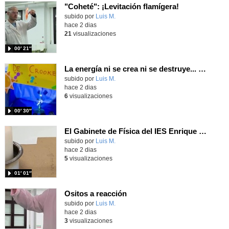
"Coheté": ¡Levitación flamígera!
Contenido educativo.
subido por
Luis M.
-
hace 2 dias
21
visualizaciones
00′ 21″
La energía ni se crea ni se destruye... ¡se experimenta! El Tierno en la Feria Madrid es Ciencia 2026
Contenido educativo.
subido por
Luis M.
-
hace 2 dias
6
visualizaciones
00′ 30″
El Gabinete de Física del IES Enrique Tierno Galván de Parla (Curso 25-26)
Contenido educativo.
subido por
Luis M.
-
hace 2 dias
5
visualizaciones
01′ 01″
Ositos a reacción
Contenido educativo.
subido por
Luis M.
-
hace 2 dias
3
visualizaciones