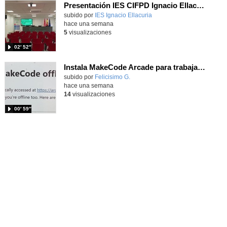
Presentación IES CIFPD Ignacio Ellacuría
Contenido educativo.
subido por
IES Ignacio Ellacuria
-
hace una semana
5
visualizaciones
02′ 52″
Instala MakeCode Arcade para trabajar offline en tu tablet, ordenador, Chromebook
Contenido educativo.
subido por
Felicisimo G.
-
hace una semana
14
visualizaciones
00′ 59″