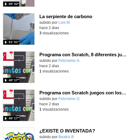
00′ 32″
La serpiente de carbono
Contenido educativo.
subido por
Luis M.
-
hace 2 dias
3
visualizaciones
01′ 01″
Programa con Scratch, 8 diferentes juegos para vivir la emoción de los partidos de España en el mundial 2026
Contenido educativo.
subido por
Felicisimo G.
-
hace 2 dias
1
visualizaciones
40′ 17″
Programa con Scratch juegos con los partidos del mundial 2026 ganados por España
Contenido educativo.
subido por
Felicisimo G.
-
hace 2 dias
1
visualizaciones
40′ 17″
¿EXISTE O INVENTADA?
Contenido educativo.
subido por
Beatriz B.
-