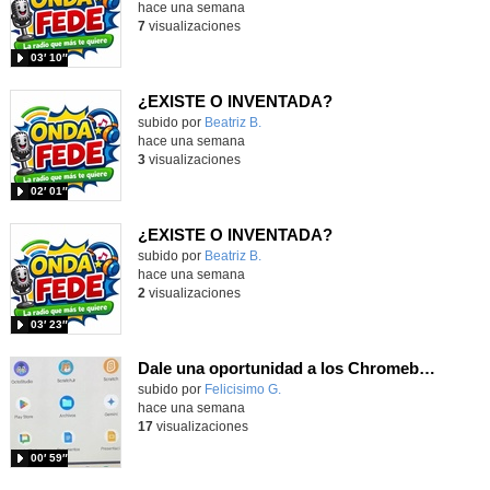
hace una semana
7
visualizaciones
03′ 10″
¿EXISTE O INVENTADA?
Contenido educativo.
subido por
Beatriz B.
-
hace una semana
3
visualizaciones
02′ 01″
¿EXISTE O INVENTADA?
Contenido educativo.
subido por
Beatriz B.
-
hace una semana
2
visualizaciones
03′ 23″
Dale una oportunidad a los Chromebooks y utiliza un proyector para realizar talleres si no tienes pantallas táctiles
Contenido educativo.
subido por
Felicisimo G.
-
hace una semana
17
visualizaciones
00′ 59″