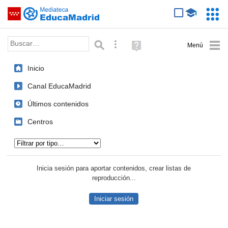
Mediateca de EducaMadrid
Saltar navegación
Servic
Educa
Palabra o frase:
Búsqueda avanzada
Ayuda
(en
ventana
Inicio
nueva)
Canal EducaMadrid
Últimos contenidos
Centros
Tipo de contenido:
Inicia sesión para aportar contenidos, crear listas de
reproducción...
Iniciar sesión