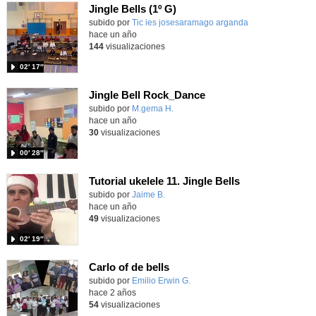
Jingle Bells (1º G)
subido por
Tic ies josesaramago arganda
-
hace un año
144
visualizaciones
02′ 17″
Jingle Bell Rock_Dance
Contenido educativo.
subido por
M.gema H.
-
hace un año
30
visualizaciones
00′ 28″
Tutorial ukelele 11. Jingle Bells
Contenido educativo.
subido por
Jaime B.
-
hace un año
49
visualizaciones
02′ 19″
Carlo of de bells
Contenido educativo.
subido por
Emilio Erwin G.
-
hace 2 años
54
visualizaciones