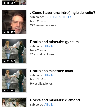
00′ 59″
¿Cómo hacer una intro/jingle de radio?
subido por
IES LOS CASTILLOS
-
hace 2 años
227
visualizaciones
10′ 47″
Rocks and minerals: gypsum
subido por
Alba M.
-
hace 2 años
20
visualizaciones
01′ 24″
Rocks ans minerals: mica
subido por
Alba M.
-
hace 2 años
9
visualizaciones
01′ 24″
Rocks and minerals: diamond
subido por
Alba M.
-