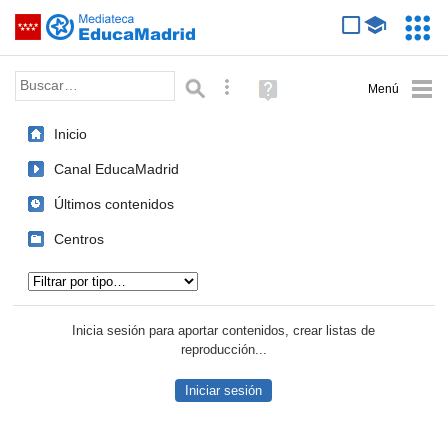
Mediateca de EducaMadrid
Saltar navegación
Servic
Educa
Palabra o frase:
Búsqueda avanzada
Ayuda
(en
ventana
Inicio
nueva)
Canal EducaMadrid
Últimos contenidos
Centros
Tipo de contenido:
Inicia sesión para aportar contenidos, crear listas de
reproducción...
Iniciar sesión