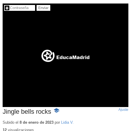
Contenido protegido…
Ajuste
d
Jingle bells rocks
-
p
Contenido
educativo
Subido el
8 de enero de 2023
por
Lidia V.
12
visualizaciones