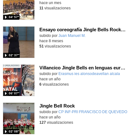
hace un mes
11
visualizaciones
04′ 57″
Ensayo coreografía Jingle Bells Rock 25
Contenido educativo.
subido por
Juan Manuel M.
-
hace 8 meses
51
visualizaciones
02′ 37″
Villancico Jingle Bells en lenguas europeas
subido por
Erasmus ies alonsodeavellan alcala
-
hace un año
6
visualizaciones
06′ 07″
Jingle Bell Rock
Contenido educativo.
subido por
CP INF-PRI FRANCISCO DE QUEVEDO
-
hace un año
127
visualizaciones
02′ 08″