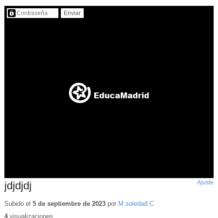
Contenido protegido…
Ajuste
d
jdjdjdj
p
Subido el
5 de septiembre de 2023
por
M.soledad C.
4
visualizaciones