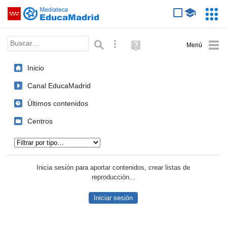
Mediateca de EducaMadrid
Saltar navegación
Servic
Educa
Palabra o frase:
Búsqueda avanzada
Ayuda
(en
ventana
Inicio
nueva)
Canal EducaMadrid
Últimos contenidos
Centros
Tipo de contenido:
Inicia sesión para aportar contenidos, crear listas de
reproducción...
Iniciar sesión