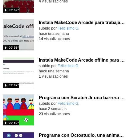
4
visualizaciones
02′ 52″
Instala MakeCode Arcade para trabajar offline en tu tablet, ordenador, Chromebook
Contenido educativo.
subido por
Felicisimo G.
-
hace una semana
14
visualizaciones
00′ 59″
Instala MakeCode Arcade offline para programar grandes juegos sin necesidad de Internet
Contenido educativo.
subido por
Felicisimo G.
-
hace una semana
1
visualizaciones
02′ 07″
Programa con Scratch Jr una barrera que se desplaza para dar sensación de movimiento
Contenido educativo.
subido por
Felicisimo G.
-
hace 2 semanas
23
visualizaciones
06′ 50″
Programa con Octostudio, una animación utilizando la cámara para una foto y audio y texto para comunicar.