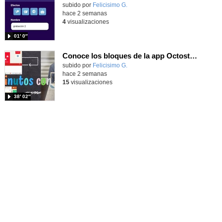
Contenido educativo.
subido por
Felicisimo G.
-
hace 2 semanas
4
visualizaciones
01′ 0″
Conoce los bloques de la app Octostudio, gratuito, offline y para tu tablet y móvil - Contenido educativo
Contenido educativo.
subido por
Felicisimo G.
-
hace 2 semanas
15
visualizaciones
38′ 02″