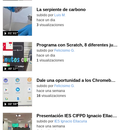
La serpiente de carbono
Contenido educativo.
subido por
Luis M.
-
hace un dia
3
visualizaciones
01′ 01″
Programa con Scratch, 8 diferentes juegos para vivir la emoción de los partidos de España en el mundial 2026
Contenido educativo.
subido por
Felicisimo G.
-
hace un dia
1
visualizaciones
40′ 17″
Dale una oportunidad a los Chromebooks y utiliza un proyector para realizar talleres si no tienes pantallas táctiles
Contenido educativo.
subido por
Felicisimo G.
-
hace una semana
16
visualizaciones
00′ 59″
Presentación IES CIFPD Ignacio Ellacuría
Contenido educativo.
subido por
IES Ignacio Ellacuria
-
hace una semana