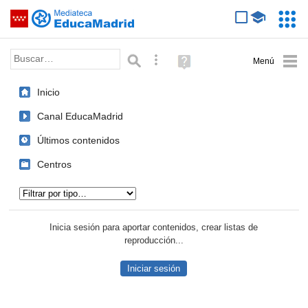
Mediateca de EducaMadrid
Saltar navegación
Servic
Educa
Palabra o frase:
Búsqueda avanzada
Ayuda
(en
ventana
Inicio
nueva)
Canal EducaMadrid
Últimos contenidos
Centros
Tipo de contenido:
Inicia sesión para aportar contenidos, crear listas de
reproducción...
Iniciar sesión