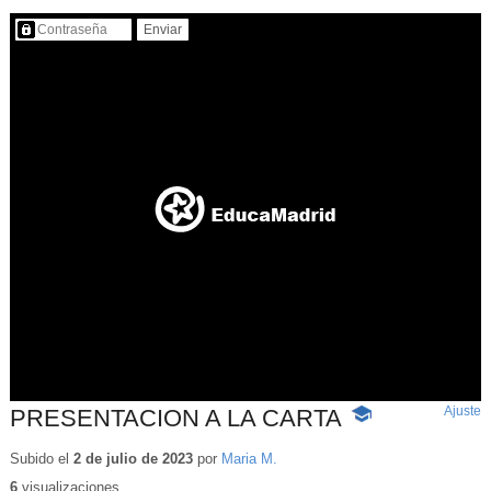
Contenido protegido…
Ajuste
d
PRESENTACION A LA CARTA
-
p
Contenido
educativo
Subido el
2 de julio de 2023
por
Maria M.
6
visualizaciones