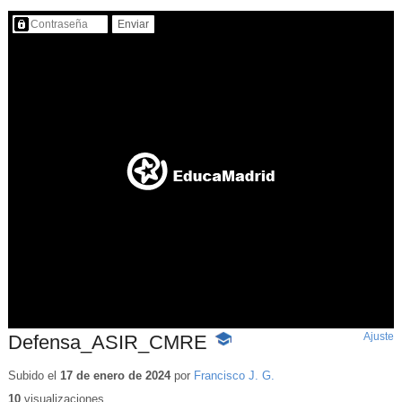
Contenido protegido…
Ajuste
d
Defensa_ASIR_CMRE
-
p
Contenido
educativo
Subido el
17 de enero de 2024
por
Francisco J. G.
10
visualizaciones