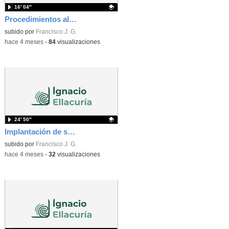
16′ 04″
Procedimientos almacenados y triggers. Vídeo 1
Contenido educativo.
subido por
Francisco J. G.
-
hace 4 meses
-
84
visualizaciones
24′ 50″
Implantación de soluciones de alta disponibilidad. Vídeo 1
Contenido educativo.
subido por
Francisco J. G.
-
hace 4 meses
-
32
visualizaciones