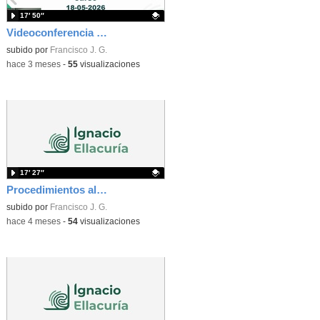
17′ 50″
Videoconferencia Información Examenes Ellacuria
Contenido educativo.
subido por
Francisco J. G.
-
hace 3 meses
-
55
visualizaciones
17′ 27″
Procedimientos almacenados y triggers. Vídeo 2
Contenido educativo.
subido por
Francisco J. G.
-
hace 4 meses
-
54
visualizaciones