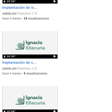
23′ 03″
Implantación de sistemas de alta disponibilidad. Vídeo 2
Contenido educativo.
subido por
Francisco J. G.
-
hace 4 meses
-
19
visualizaciones
24′ 50″
Implantación de soluciones de alta disponibilidad
Contenido educativo.
subido por
Francisco J. G.
-
hace 4 meses
-
5
visualizaciones
23′ 09″