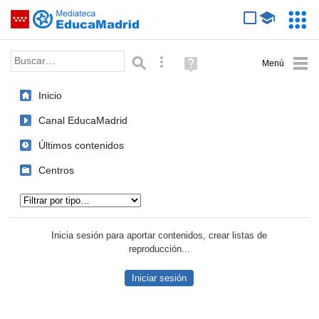
Mediateca de EducaMadrid
Saltar navegación
Servic
Educa
Palabra o frase:
Búsqueda avanzada
Ayuda
(en
ventana
Inicio
nueva)
Canal EducaMadrid
Últimos contenidos
Centros
Tipo de contenido:
Inicia sesión para aportar contenidos, crear listas de
reproducción...
Iniciar sesión