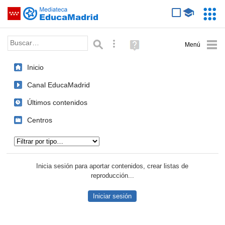
Mediateca de EducaMadrid
Saltar navegación
Servic
Educa
Palabra o frase:
Búsqueda avanzada
Ayuda
(en
ventana
Inicio
nueva)
Canal EducaMadrid
Últimos contenidos
Centros
Tipo de contenido:
Inicia sesión para aportar contenidos, crear listas de
reproducción...
Iniciar sesión