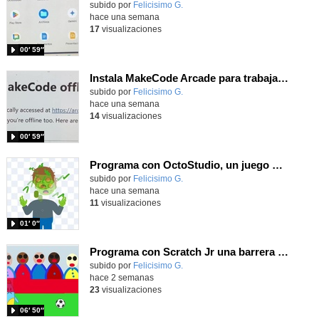
Contenido educativo.
subido por
Felicisimo G.
-
hace una semana
17
visualizaciones
00′ 59″
Instala MakeCode Arcade para trabajar offline en tu tablet, ordenador, Chromebook
Contenido educativo.
subido por
Felicisimo G.
-
hace una semana
14
visualizaciones
00′ 59″
Programa con OctoStudio, un juego homenajeando al House of the dead con Zombies
Contenido educativo.
subido por
Felicisimo G.
-
hace una semana
11
visualizaciones
01′ 0″
Programa con Scratch Jr una barrera que se desplaza para dar sensación de movimiento
Contenido educativo.
subido por
Felicisimo G.
-
hace 2 semanas
23
visualizaciones
06′ 50″