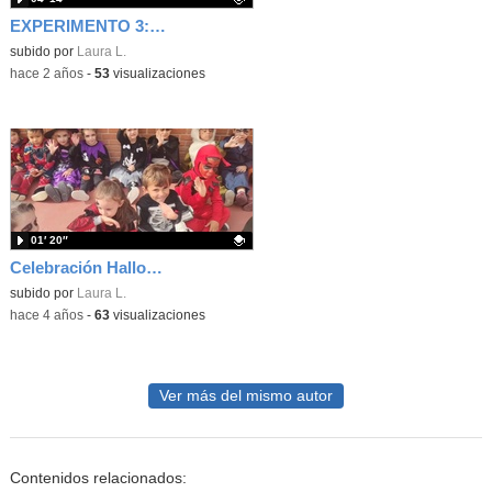
EXPERIMENTO 3: EFECTO LLUVIA
Contenido educativo.
subido por
Laura L.
-
hace 2 años
-
53
visualizaciones
01′ 20″
Celebración Halloween 2022
Contenido educativo.
subido por
Laura L.
-
hace 4 años
-
63
visualizaciones
Ver más del mismo autor
Contenidos relacionados: