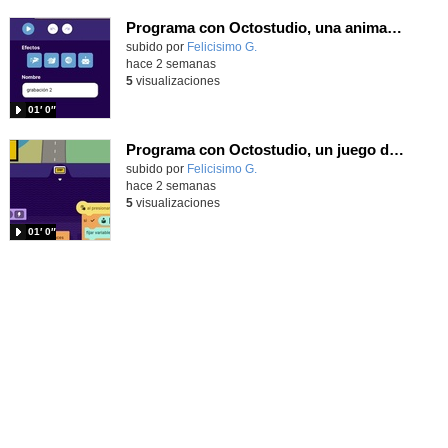
Programa con Octostudio, una animación utilizando la cámara para una foto y audio y texto para comunicar.
Contenido educativo.
subido por
Felicisimo G.
-
hace 2 semanas
5
visualizaciones
01′ 0″
Programa con Octostudio, un juego de Educación Víal cruzando un paso de cebra.
Contenido educativo.
subido por
Felicisimo G.
-
hace 2 semanas
5
visualizaciones
01′ 0″