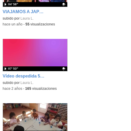
04′ 58″
VIAJAMOS A JAPÓN
Contenido educativo.
subido por
Laura L.
-
hace un año
-
55
visualizaciones
07′ 53″
Vídeo despedida 5 años
Contenido educativo.
subido por
Laura L.
-
hace 2 años
-
165
visualizaciones