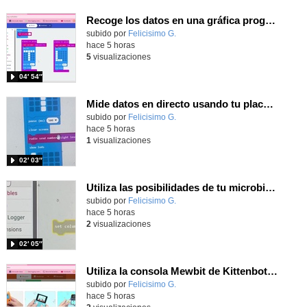
Recoge los datos en una gráfica programando tu placa microbit con MakeCode y conoce la Tª y nivel de luz en este eclipse
Contenido educativo.
subido por
Felicisimo G.
-
hace 5 horas
5
visualizaciones
04′ 54″
Mide datos en directo usando tu placa microbit y programando con MakeCode dos placas conectadas por radio
Contenido educativo.
subido por
Felicisimo G.
-
hace 5 horas
1
visualizaciones
02′ 03″
Utiliza las posibilidades de tu microbit programando com MakeCode para medir temperatura y nivel de luz con Datalogger
Contenido educativo.
subido por
Felicisimo G.
-
hace 5 horas
2
visualizaciones
02′ 05″
Utiliza la consola Mewbit de Kittenbot para llevar tus juegos arcade de MakeCode a tu mano
Contenido educativo.
subido por
Felicisimo G.
-
hace 5 horas