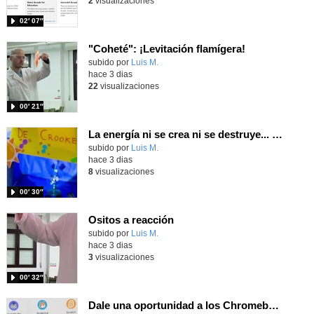
2
visualizaciones
02′ 07″
"Coheté": ¡Levitación flamígera!
Contenido educativo.
subido por
Luis M.
-
hace 3 dias
22
visualizaciones
00′ 21″
La energía ni se crea ni se destruye... ¡se experimenta! El Tierno en la Feria Madrid es Ciencia 2026
Contenido educativo.
subido por
Luis M.
-
hace 3 dias
8
visualizaciones
00′ 30″
Ositos a reacción
Contenido educativo.
subido por
Luis M.
-
hace 3 dias
3
visualizaciones
00′ 32″
Dale una oportunidad a los Chromebooks y utiliza un proyector para realizar talleres si no tienes pantallas táctiles