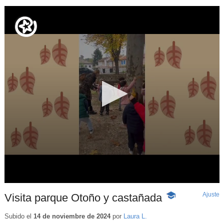
Ajuste
d
Visita parque Otoño y castañada
-
p
Contenido
educativo
Subido el
14 de noviembre de 2024
por
Laura L.