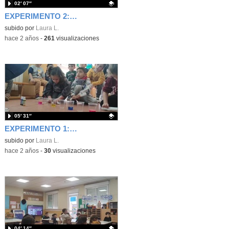
02′ 07″
EXPERIMENTO 2: EL TOMATE QUE FLOTA
Contenido educativo.
subido por
Laura L.
-
hace 2 años
-
261
visualizaciones
05′ 31″
EXPERIMENTO 1: EL CAMINO DEL AGUA
Contenido educativo.
subido por
Laura L.
-
hace 2 años
-
30
visualizaciones
04′ 14″