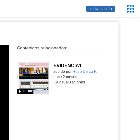
Servic
Iniciar sesión
Educa
Contenidos relacionados:
EVIDENCIA1
subido por
Hugo De La F.
-
hace 2 meses
39
visualizaciones
03′ 08″