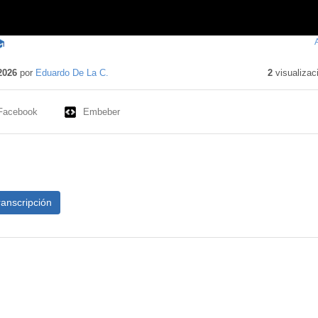
ntenido
ucativo
2026
por
Eduardo De La C.
2
visualizac
Facebook
Embeber
ranscripción