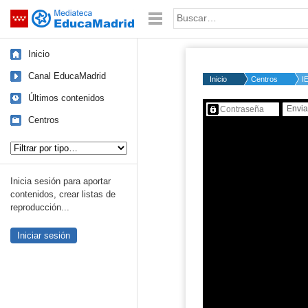
Mediateca de EducaMadrid
Saltar navegación
Palabra o frase:
Inicio
Canal EducaMadrid
Inicio
Centros
I
Últimos contenidos
Contenido protegido…
Centros
Tipo de contenido:
Inicia sesión para aportar
contenidos, crear listas de
reproducción...
Iniciar sesión